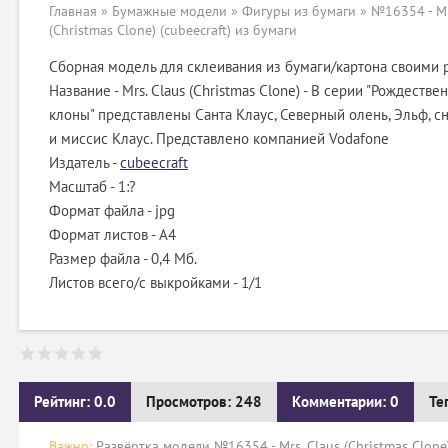
Главная
»
Бумажные модели
»
Фигуры из бумаги
» №16354 - Mr
(Christmas Clone) (cubeecraft) из бумаги
Сборная модель для склеивания из бумаги/картона своими 
Название - Mrs. Claus (Christmas Clone) - В серии "Рождестве
клоны" представлены Санта Клаус, Северный олень, Эльф, с
и миссис Клаус. Представлено компанией Vodafone
Издатель -
cubeecraft
Масштаб - 1:?
Формат файла - jpg
Формат листов - A4
Размер файла - 0,4 Мб.
Листов всего/с выкройками - 1/1
Рейтинг: 0.0
Просмотров: 248
Комментарии: 0
Те
Важно:
Развёртка модели №16354 - Mrs. Claus (Christmas Clone)