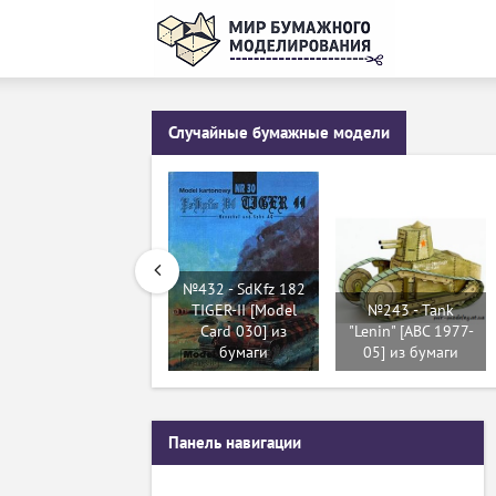
Случайные бумажные модели
№432 - SdKfz 182
TIGER-II [Model
№243 - Tank
Card 030] из
"Lenin" [ABC 1977-
бумаги
05] из бумаги
Панель навигации