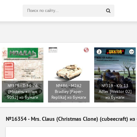
Поиск
по
сайту
№379 - T-34-76
№486 - M2A2
№319 - Kfz 13
[Модель-копия
Bradley [Paper-
Adler [Wektor 02]
5052] из бумаги
Replika] из бумаги
из бумаги
№16354 - Mrs. Claus (Christmas Clone) (cubeecraft) из