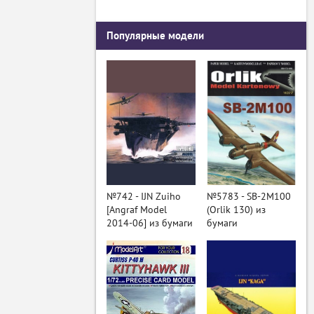
Популярные модели
№742 - IJN Zuiho
№5783 - SB-2M100
[Angraf Model
(Orlik 130) из
2014-06] из бумаги
бумаги