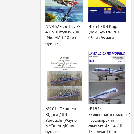
ый
№2462 - Curtiss P-
№734 - IJN Kaga
40 M Kittyhawk III
[Дом Бумаги 2011-
[ModelArt 18] из
05] из бумаги
бумаги
№201 - Эсминец
№1884 -
Юдати / IJN
Ближнемагистральный
Yuudachi (Wayne
пассажирский
McCullough) из
самолет Ил-14 / Il-
бумаги
14 (Inward Card