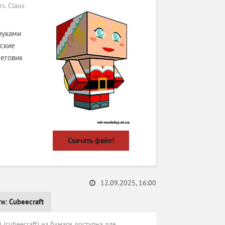
s. Claus
руками
нские
неговик
Скачать файл!
12.09.2025, 16:00
ги:
Cubeecraft
 (cubeecraft) из бумаги доступна для