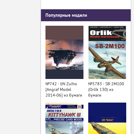
Популярные модели
№742 - IJN Zuiho
№5783 - SB-2M100
[Angraf Model
(Orlik 130) из
2014-06] из бумаги
бумаги