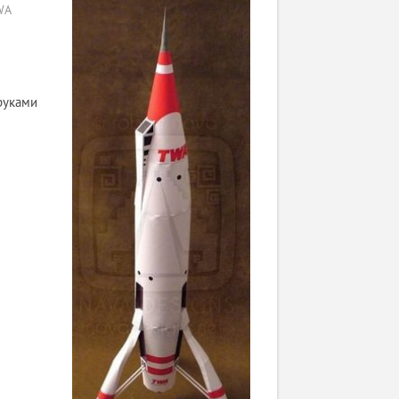
WA
руками