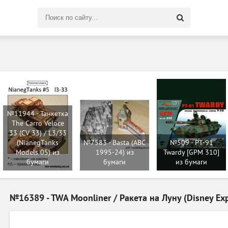
Поиск
по
сайту
№11944 - Танкетка
The Carro Veloce
33 (CV 33) / L3/33
(NianegTanks
№7583 - Basta (ABC
№509 - PT-91
Models 05) из
1995-24) из
Twardy [GPM 310]
бумаги
бумаги
из бумаги
№16389 - TWA Moonliner / Ракета на Луну (Disney Exp