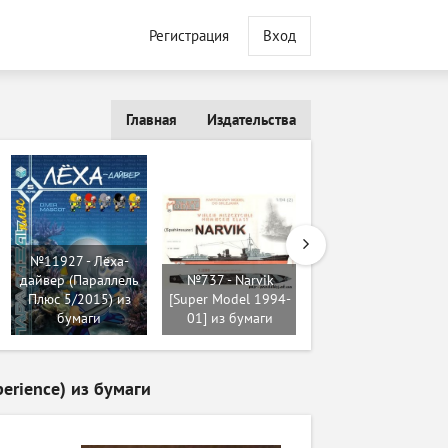
Регистрация
Вход
Главная
Издательства
№8681 -
№11927 - Лёха-
Бронеавтомотриса
дайвер (Параллель
№737 - Narvik
"Красная звезда"
Плюс 5/2015) из
[Super Model 1994-
(Левша 04-2016)
бумаги
01] из бумаги
из бумаги
erience) из бумаги