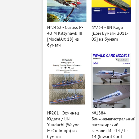
ый
№2462 - Curtiss P-
№734 - IJN Kaga
40 M Kittyhawk III
[Дом Бумаги 2011-
[ModelArt 18] из
05] из бумаги
бумаги
№201 - Эсминец
№1884 -
Юдати / IJN
Ближнемагистральный
Yuudachi (Wayne
пассажирский
McCullough) из
самолет Ил-14 / Il-
бумаги
14 (Inward Card