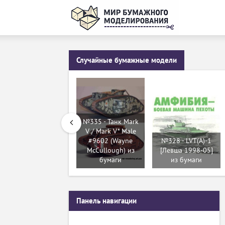
Случайные бумажные модели
№335 - Танк Mark
V / Mark V* Male
#9602 (Wayne
№328 - LVT(A)-1
McCullough) из
[Левша 1998-05]
бумаги
из бумаги
Панель навигации