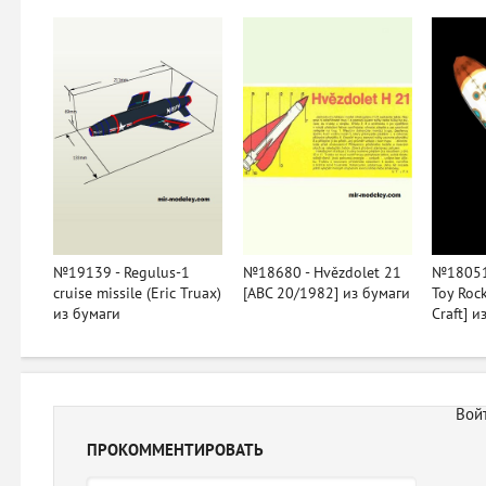
№19139 - Regulus-1
№18680 - Hvězdolet 21
№18051 
cruise missile (Eric Truax)
[ABC 20/1982] из бумаги
Toy Roc
из бумаги
Craft] и
ПРОКОММЕНТИРОВАТЬ