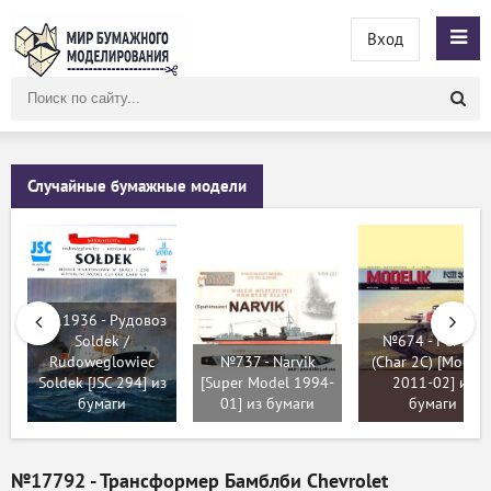
Вход
Поиск
по
сайту
Случайные бумажные модели
№11936 - Рудовоз
Soldek /
№674 - FCM 2c
Rudoweglowiec
№737 - Narvik
(Char 2C) [Modeli
Soldek [JSC 294] из
[Super Model 1994-
2011-02] из
бумаги
01] из бумаги
бумаги
№17792 - Трансформер Бамблби Chevrolet