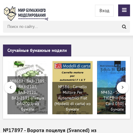
Вход
Поиск
по
сайту
Случайные бумажные модели
№8617 - ВАЗ-2105,
ВАЗ-2107,
№586 - Carrello
ВАЗ-2121,
Motore Per
№432 - SdKfz 18
ВАЗ-2131 (Левша
Automotrici Fiat
TIGER-II [Model
06/2003) из
(Modelli di carta) из
Card 030] из
бумаги
бумаги
бумаги
№17897 - Ворота поцелуя (Svanced) из