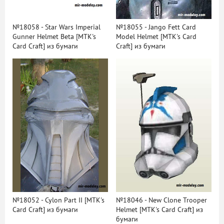
№18058 - Star Wars Imperial
№18055 - Jango Fett Card
Gunner Helmet Beta [MTK's
Model Helmet [MTK's Card
Card Craft] из бумаги
Craft] из бумаги
№18052 - Cylon Part II [MTK's
№18046 - New Clone Trooper
Card Craft] из бумаги
Helmet [MTK's Card Craft] из
бумаги