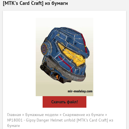
[MTK's Card Craft] из бумаги
Скачать файл!
Главная
»
Бумажные модели
»
Снаряжение из бумаги
»
№18001 - Gipsy Danger Helmet unfold [MTK's Card Craft] из
бумаги