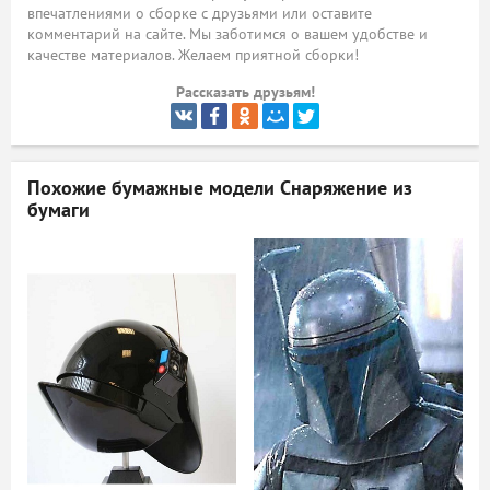
впечатлениями о сборке с друзьями или оставите
ый
комментарий на сайте. Мы заботимся о вашем удобстве и
качестве материалов. Желаем приятной сборки!
Рассказать друзьям!
Похожие бумажные модели
Снаряжение из
бумаги