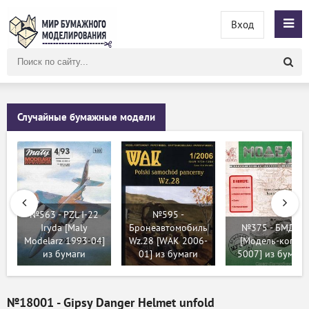
Вход
Поиск
по
сайту
Случайные бумажные модели
№563 - PZL I-22
№595 -
Iryda [Maly
Бронеавтомобиль
№375 - БМД-1
Modelarz 1993-04]
Wz.28 [WAK 2006-
[Модель-копия
из бумаги
01] из бумаги
5007] из бумаги
№18001 - Gipsy Danger Helmet unfold