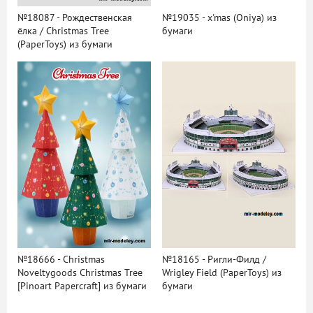
№18087 - Рождественская
№19035 - x'mas (Oniya) из
ёлка / Christmas Tree
бумаги
(PaperToys) из бумаги
№18666 - Christmas
№18165 - Ригли-Филд /
Noveltygoods Christmas Tree
Wrigley Field (PaperToys) из
[Pinoart Papercraft] из бумаги
бумаги