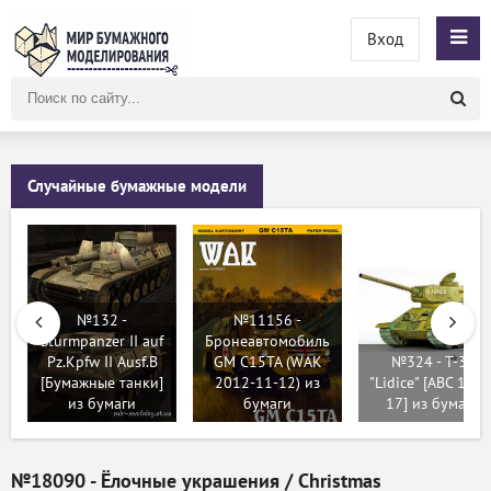
Вход
Поиск
по
сайту
Случайные бумажные модели
№132 -
№11156 -
Sturmpanzer II auf
Бронеавтомобиль
Pz.Kpfw II Ausf.B
GM C15TA (WAK
№324 - T-34
[Бумажные танки]
2012-11-12) из
"Lidice" [ABC 1972
из бумаги
бумаги
17] из бумаги
№18090 - Ёлочные украшения / Christmas