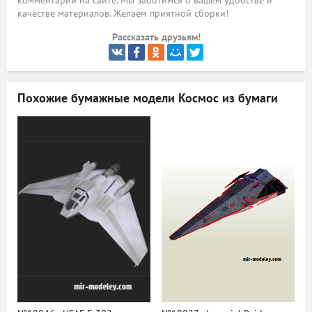
комментарий на сайте. Мы заботимся о вашем удобстве и
качестве материалов. Желаем приятной сборки!
ый
Рассказать друзьям!
Похожие бумажные модели
Космос из бумаги