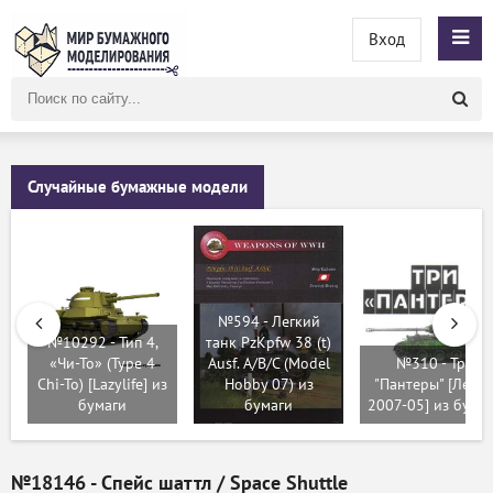
Вход
Поиск
по
сайту
Случайные бумажные модели
№594 - Легкий
№10292 - Тип 4,
танк PzKpfw 38 (t)
«Чи-То» (Type 4
Ausf. A/B/C (Model
№310 - Три
Chi-To) [Lazylife] из
Hobby 07) из
"Пантеры" [Левш
бумаги
бумаги
2007-05] из бума
№18146 - Спейс шаттл / Space Shuttle