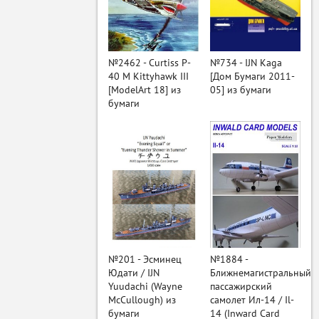
ый
№2462 - Curtiss P-
№734 - IJN Kaga
40 M Kittyhawk III
[Дом Бумаги 2011-
[ModelArt 18] из
05] из бумаги
бумаги
№201 - Эсминец
№1884 -
Юдати / IJN
Ближнемагистральный
Yuudachi (Wayne
пассажирский
McCullough) из
самолет Ил-14 / Il-
бумаги
14 (Inward Card