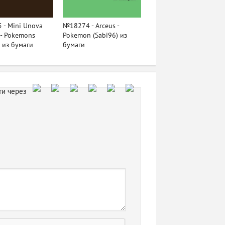
- Mini Unova
№18274 - Arceus -
s - Pokemons
Pokemon (Sabi96) из
) из бумаги
бумаги