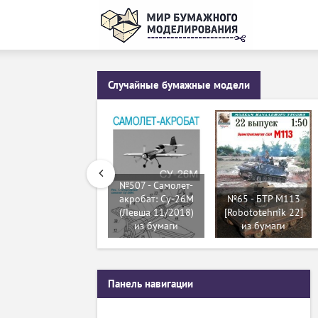
Случайные бумажные модели
№507 - Самолет-
акробат: Су-26М
№65 - БТР М113
(Левша 11/2018)
[Robototehnik 22]
из бумаги
из бумаги
Панель навигации