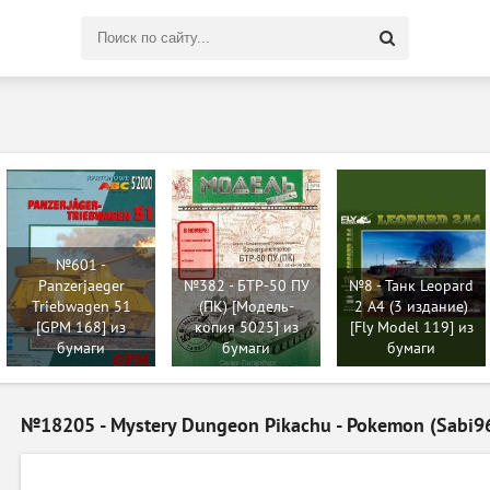
Поиск
по
сайту
№601 -
Panzerjaeger
№382 - БТР-50 ПУ
№8 - Танк Leopard
Triebwagen 51
(ПК) [Модель-
2 A4 (3 издание)
[GPM 168] из
копия 5025] из
[Fly Model 119] из
бумаги
бумаги
бумаги
№18205 - Mystery Dungeon Pikachu - Pokemon (Sabi9