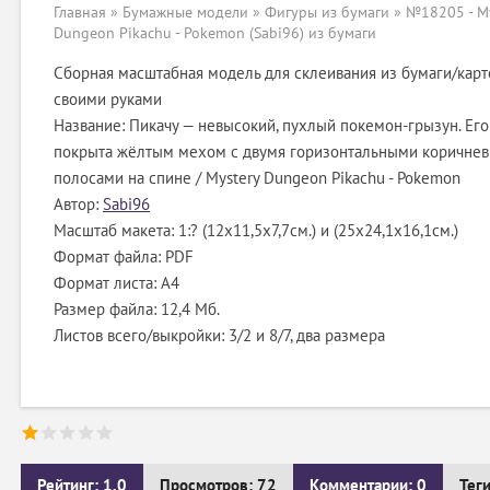
Главная
»
Бумажные модели
»
Фигуры из бумаги
» №18205 - My
Dungeon Pikachu - Pokemon (Sabi96) из бумаги
Сборная масштабная модель для склеивания из бумаги/карт
своими руками
Название: Пикачу — невысокий, пухлый покемон-грызун. Его
покрыта жёлтым мехом с двумя горизонтальными коричне
полосами на спине / Mystery Dungeon Pikachu - Pokemon
Автор:
Sabi96
Масштаб макета: 1:? (12х11,5х7,7см.) и (25х24,1х16,1см.)
Формат файла: PDF
Формат листа: А4
Размер файла: 12,4 Мб.
Листов всего/выкройки: 3/2 и 8/7, два размера
Рейтинг: 1.0
Просмотров: 72
Комментарии: 0
Тег