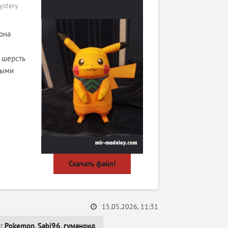
stery
она
 шерсть
выми
Скачать файл!
15.05.2026, 11:31
и:
Pokemon
,
Sabi96
,
гуманоид