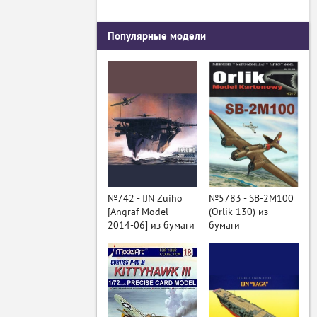
Популярные модели
№742 - IJN Zuiho
№5783 - SB-2M100
[Angraf Model
(Orlik 130) из
2014-06] из бумаги
бумаги