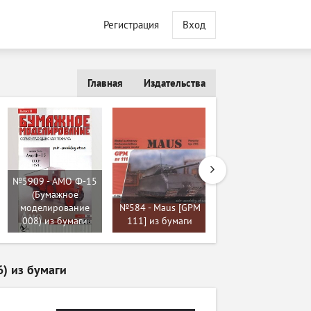
Регистрация
Вход
Главная
Издательства
№5909 - АМО Ф-15
(Бумажное
№274 - Вертолет
моделирование
№584 - Maus [GPM
В-12 [Левша 2004-
008) из бумаги
111] из бумаги
08] из бумаги
6) из бумаги