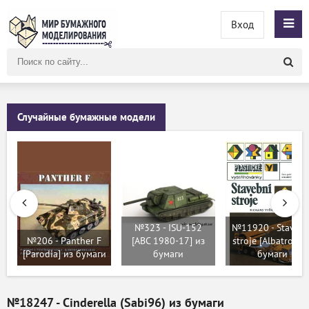
Вход
Поиск
по
сайту
Случайные бумажные модели
№323 - ISU-152
№11920 - Stavebn
№206 - Panther F
[ABC 1980-17] из
stroje [Albatros] и
[Parodia] из бумаги
бумаги
бумаги
№18247 - Cinderella (Sabi96) из бумаги