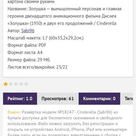
картона своими руками
Название: Золушка — вымышленный персонаж и главная
героиня двенадцатого анимационного фильма Диснея
«Золушка» (1950) и двух его продолжений / Cinderella
Автор:
Sabi96
Масштаб макета: 1:? (60х33,2х29,2см.)
Формат файла: PDF
Формат листа: А4
Размер файла: 29 Мб.
Листов всего/выкройки: 23/22
Рейтинг: 1.0
Просмотров: 61
Комментарии: 0
Теги:
Важно:
Развёртка модели №18247 - Cinderella (Sabi96) из
бумаги доступна для бесплатного скачивания и свободного
использования. Файл можно загрузить без регистрации и
открыть на устройствах Android, iPhone, iPad или компьютере.
Будем рады, если вы поделитесь впечатлениями о сборке с