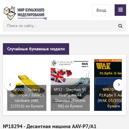
Вход
Поиск
по
сайту
Случайные бумажные модели
№900 - Тягач с
№32 - Sherman VC
№470 - Танк
прицепом / Tahač s
Firefly, M4A4
Pz.Kpfw II Ausf.D
návěsem (ABC
Sherman [Tinchik
(WAK 05/2010) и
2/2016) из бумаги
06] из бумаги
бумаги
№18294 - Десантная машина AAV-P7/A1