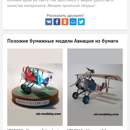
комментарий на сайте. Мы заботимся о вашем удобстве и
качестве материалов. Желаем приятной сборки!
ый
Рассказать друзьям!
Похожие бумажные модели
Авиация из бумаги