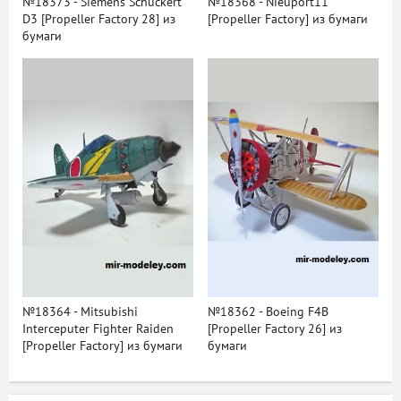
№18373 - Siemens Schuckert
№18368 - Nieuport11
D3 [Propeller Factory 28] из
[Propeller Factory] из бумаги
бумаги
№18364 - Mitsubishi
№18362 - Boeing F4B
Interceputer Fighter Raiden
[Propeller Factory 26] из
[Propeller Factory] из бумаги
бумаги