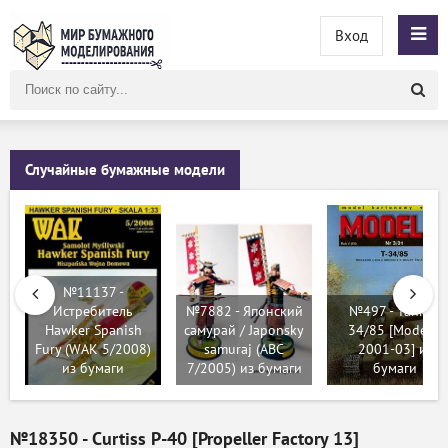
Вход
Поиск
по
сайту
Случайные бумажные модели
№11137 -
Истребитель
№7882 - Японский
№497 - Tank T-
Hawker Spanish
самурай / Japonsky
34/85 [Modelik
Fury (WAK 5/2008)
samuraj (ABC
2001-03] из
из бумаги
7/2005) из бумаги
бумаги
№18350 - Curtiss P-40 [Propeller Factory 13]