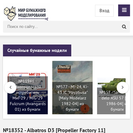
Вход
Поиск
по
сайту
Случайные бумажные модели
№11946 -
Многоцелевой
№577 - Mi-24, Ki-
истребитель
43 IC "Hayabusa"
№157 - Samohodn
МиГ-29 / MiG-29
[Maly Modelarz
delo ASU 57 [ABC
Fulcrum (Avangards
1982-04] из
1986-04] из
01) из бумаги
бумаги
бумаги
№18352 - Albatros D3 [Propeller Factory 11]