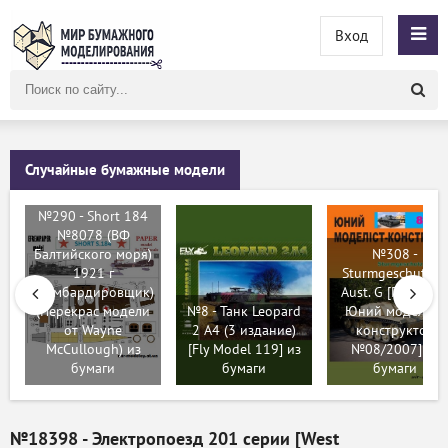
Вход
Поиск
по
сайту
Случайные бумажные модели
№290 - Short 184
№8078 (ВФ
Балтийского моря)
№308 -
1921 г
Sturmgeschutz III
(бомбардировщик)
Aust. G [Перекра
(Перекрас модели
№8 - Танк Leopard
Юний моделіст-
от Wayne
2 A4 (3 издание)
конструктор
McCullough) из
[Fly Model 119] из
№08/2007] из
бумаги
бумаги
бумаги
№18398 - Электропоезд 201 серии [West