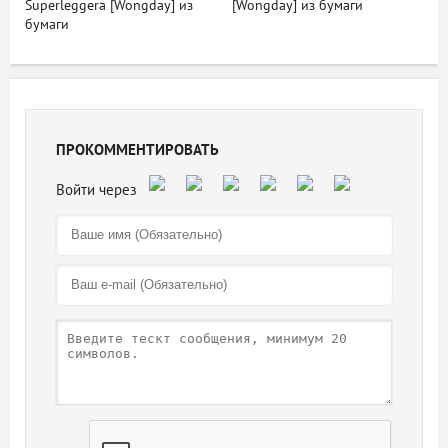
Superleggera [Wongday] из
[Wongday] из бумаги
бумаги
ПРОКОММЕНТИРОВАТЬ