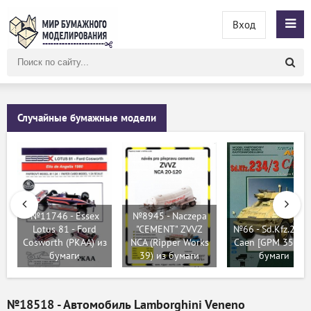
Вход
Поиск
по
сайту
Случайные бумажные модели
№11746 - Essex
№8945 - Naczepa
Lotus 81 - Ford
"CEMENT" ZVVZ
№66 - Sd.Kfz.234-
Cosworth (PKAA) из
NCA (Ripper Works
Caen [GPM 350] и
бумаги
39) из бумаги
бумаги
№18518 - Автомобиль Lamborghini Veneno