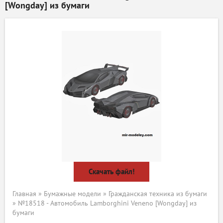
[Wongday] из бумаги
Скачать файл!
Главная
»
Бумажные модели
»
Гражданская техника из бумаги
» №18518 - Автомобиль Lamborghini Veneno [Wongday] из
бумаги