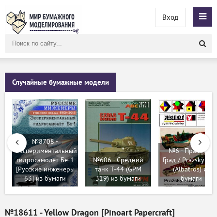
Вход
Поиск
по
сайту
Случайные бумажные модели
№8708 -
Экспериментальный
№6 - Пражский
гидросамолёт Бе-1
№606 - Средний
Град / Prazsky Hra
[Русские инженеры
танк Т-44 (GPM
(Albatros) из
63] из бумаги
319) из бумаги
бумаги
№18611 - Yellow Dragon [Pinoart Papercraft]