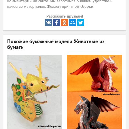
комментарий на сайте. Мы заботимся о вашем удобстве и
качестве материалов. Желаем приятной сборки!
ый
Рассказать друзьям!
Похожие бумажные модели
Животные из
бумаги