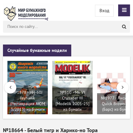
Вход
Поиск
по
сайту
Случайные бумажные модели
№1878 - HH-60J
№510 - Mk VI
Jayhawk
Crusader III
№1977 - Лисица 
(Реставрация АЮМ
[Modelik 2005-25]
Quick Brown Fox
3/2013) из бумаги
из бумаги
(Барс) из бумаги
№18664 - Белый тигр и Харико-но Тора