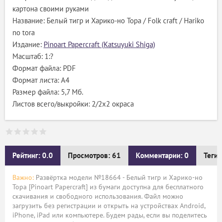
картона своими руками
Название: Белый тигр и Харико-но Тора / Folk craft / Hariko
no tora
Издание:
Pinoart Papercraft (Katsuyuki Shiga)
Масштаб: 1:?
Формат файла: PDF
Формат листа: А4
Размер файла: 5,7 Мб.
Листов всего/выкройки: 2/2х2 окраса
Рейтинг: 0.0
Просмотров: 61
Комментарии: 0
Теги:
Важно:
Развёртка модели №18664 - Белый тигр и Харико-но
Тора [Pinoart Papercraft] из бумаги доступна для бесплатного
скачивания и свободного использования. Файл можно
загрузить без регистрации и открыть на устройствах Android,
iPhone, iPad или компьютере. Будем рады, если вы поделитесь