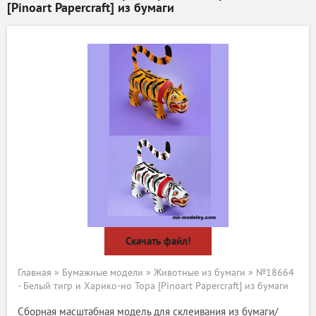
[Pinoart Papercraft] из бумаги
Скачать файл!
Главная
»
Бумажные модели
»
Животные из бумаги
» №18664
- Белый тигр и Харико-но Тора [Pinoart Papercraft] из бумаги
Сборная масштабная модель для склеивания из бумаги/