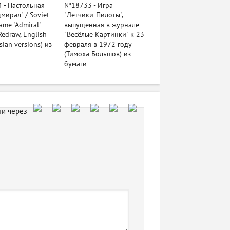
 - Настольная
№18733 - Игра
дмирал" / Soviet
"Лётчики-Пилоты",
ame "Admiral"
выпущенная в журнале
Redraw, English
"Весёлые Картинки" к 23
sian versions) из
февраля в 1972 году
(Тимоха Большов) из
бумаги