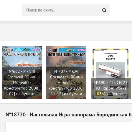
Поиск
по
сайту
№662 - Mk.VIII
№707 - MK.VI
Cromvell [Юний
Crusader II [Юний
Моделіст-
моделіст-
№690 - ZTS CN 23
Конструктор 2008-
конструктор 2006-
TO [Ripper Works
02] из бумаги
11-12] из бумаги
036] из бумаги
№18720 - Настольная Игра-панорама Бородинская б