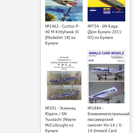
ый
№2462 - Curtiss P-
№734 - IJN Kaga
40 M Kittyhawk III
[Дом Бумаги 2011-
[ModelArt 18] из
05] из бумаги
бумаги
№201 - Эсминец
№1884 -
Юдати / IJN
Ближнемагистральный
Yuudachi (Wayne
пассажирский
McCullough) из
самолет Ил-14 / Il-
бумаги
14 (Inward Card