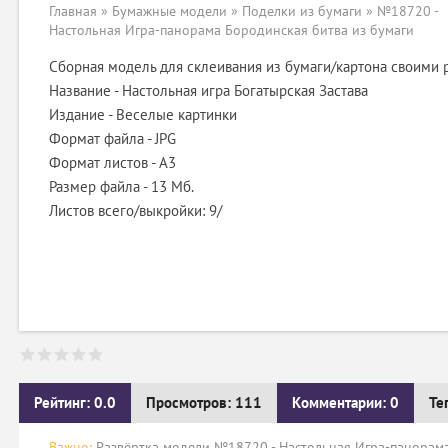
Главная
»
Бумажные модели
»
Поделки из бумаги
» №18720 -
Настольная Игра-панорама Бородинская битва из бумаги
Сборная модель для склеивания из бумаги/картона своими 
Название - Настольная игра Богатырская Застава
Издание - Веселые картинки
Формат файла - JPG
Формат листов - A3
Размер файла - 13 Мб.
Листов всего/выкройки: 9/
Рейтинг: 0.0
Просмотров: 111
Комментарии: 0
Те
Важно:
Развёртка модели №18720 - Настольная Игра-панорама