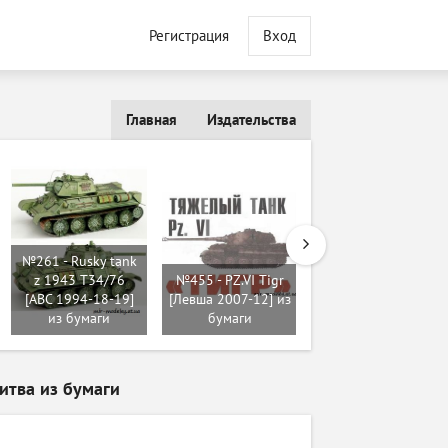
Регистрация
Вход
Главная
Издательства
№261 - Rusky tank
№9879 - Skoda
z 1943 T34/76
№455 - PZ.VI Tigr
Felicia UAMK (PK
[ABC 1994-18-19]
[Левша 2007-12] из
Graphica 011) из
из бумаги
бумаги
бумаги
итва из бумаги