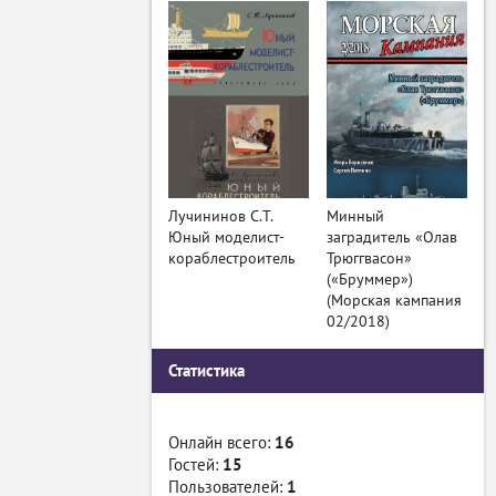
Лучининов С.Т.
Минный
Юный моделист-
заградитель «Олав
кораблестроитель
Трюггвасон»
(«Бруммер»)
(Морская кампания
02/2018)
Статистика
Онлайн всего:
16
Гостей:
15
Пользователей:
1