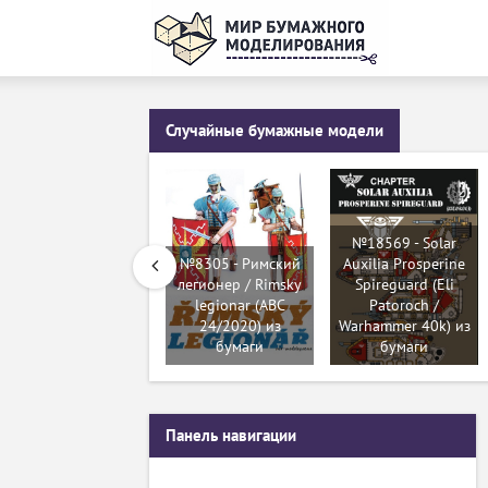
Случайные бумажные модели
№18569 - Solar
№8305 - Римский
Auxilia Prosperine
легионер / Rimsky
Spireguard (Eli
legionar (ABC
Patoroch /
24/2020) из
Warhammer 40k) из
бумаги
бумаги
Панель навигации