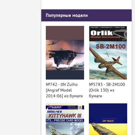
Популярные модели
№742 - IJN Zuiho
№5783 - SB-2M100
[Angraf Model
(Orlik 130) из
2014-06] из бумаги
бумаги