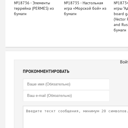
№18736 - Элементы
№18735 - Настольная
№18734
террейна (PERMES) из
игра «Морской бой» из
игры "А
бумаги
бумаги
board g
(Vector 
and Rus
бумаги
ПРОКОММЕНТИРОВАТЬ