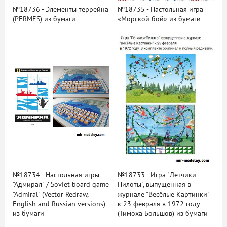
№18736 - Элементы террейна
№18735 - Настольная игра
(PERMES) из бумаги
«Морской бой» из бумаги
№18734 - Настольная игры
№18733 - Игра "Лётчики-
"Адмирал" / Soviet board game
Пилоты", выпущенная в
"Admiral" (Vector Redraw,
журнале "Весёлые Картинки"
English and Russian versions)
к 23 февраля в 1972 году
из бумаги
(Тимоха Большов) из бумаги