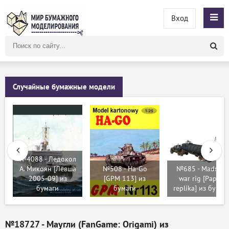
Вход
Поиск
по
сайту
Случайные бумажные модели
№4088 - Ледокол
А. Микоян [Левша
№508 - Ha-Go
№685 - Madmax
2005-09] из
[GPM 113] из
war rig [Paper-
бумаги
бумаги
replika] из бумаг
№18727 - Маугли (FanGame: Origami) из