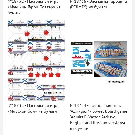
№18732 - Настольная игра
№18736 - Элементы террейна
«Манчкин Гарри Поттер» из
(PERMES) из бумаги
бумаги
№18735 - Настольная игра
№18734 - Настольная игры
«Морской бой» из бумаги
"Адмирал" / Soviet board game
"Admiral" (Vector Redraw,
English and Russian versions)
из бумаги