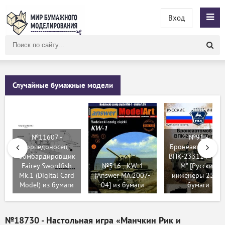
Вход
Поиск
по
сайту
Случайные бумажные модели
№11607 -
№91 -
Торпедоносец-
Бронеавтомобил
бомбардировщик
ВПК-233114 "Тигр
Fairey Swordfish
№516 - KW-1
М" [Русские
Mk.1 (Digital Card
[Answer MA 2007-
инженеры 25] из
Model) из бумаги
04] из бумаги
бумаги
№18730 - Настольная игра «Манчкин Рик и