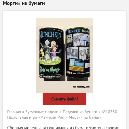
Морти» из бумаги
Скачать файл!
Главная
»
Бумажные модели
»
Поделки из бумаги
» №18730 -
Настольная игра «Манчкин Рик и Морти» из бумаги
Сборная модель для склеивания из бумаги/картона своими