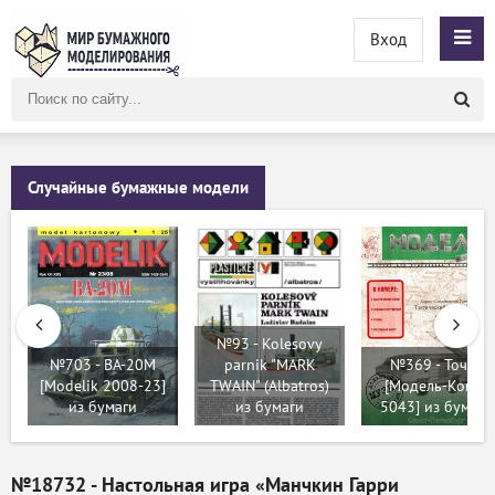
Вход
Поиск
по
сайту
Случайные бумажные модели
№93 - Kolesovy
№703 - BA-20M
parnik "MARK
№369 - Точка
[Modelik 2008-23]
TWAIN" (Albatros)
[Модель-Копия
из бумаги
из бумаги
5043] из бумаги
№18732 - Настольная игра «Манчкин Гарри