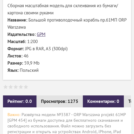
Сборная масштабная модель для склеивания из бумаги/
картона своими руками
Название:
Большой противолодочный корабль пр.61МП ORP
Warszawa
Издательство:
GPM
Масштаб:
1:200
Формат:
JPG в RAR, А3 (300dpi)
Листов:
46
Размер:
59,9 Mb
Язык:
Польский
Рейтинг: 0.0
Просмотров: 1275
Комментарии: 0
Те
Важно:
Развёртка модели №3387 - ORP Warszawa projekt 61MP
[GPM 454] из бумаги доступна для бесплатного скачивания и
свободного использования. Файл можно загрузить без
регистрации и открыть на устройствах Android, iPhone, iPad