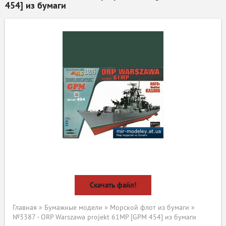
454] из бумаги
Скачать файл!
Главная
»
Бумажные модели
»
Морской флот из бумаги
»
№3387 - ORP Warszawa projekt 61MP [GPM 454] из бумаги