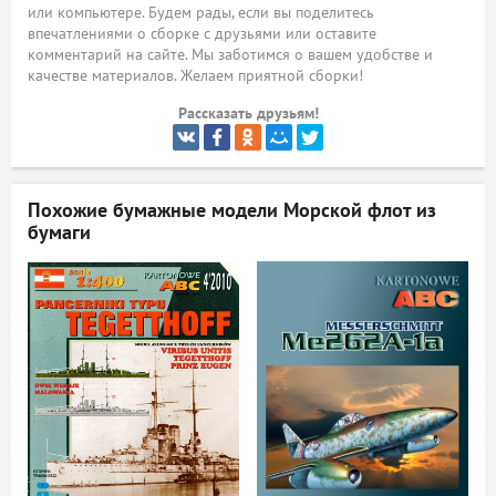
или компьютере. Будем рады, если вы поделитесь
впечатлениями о сборке с друзьями или оставите
ый
комментарий на сайте. Мы заботимся о вашем удобстве и
качестве материалов. Желаем приятной сборки!
Рассказать друзьям!
Похожие бумажные модели
Морской флот из
бумаги