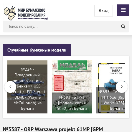
Вход
Поиск
по
сайту
Случайные бумажные модели
№224 -
Эскадренный
миноносец типа
«Бенхэм» USS
Sterett / USS Sterett
№693 - TATRA T1
DD407 (Wayne
№383 - БТР-T
NTt 6x6 [Ripper
McCullough) из
[Модель-копия
Works 038] из
бумаги
5032] из бумаги
бумаги
№3387 - ORP Warszawa projekt 61MP [GPM