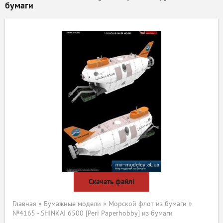
бумаги
Скачать файл!
Главная
»
Бумажные модели
»
Морской флот из бумаги
»
№4165 - SHINKAI 6500 [Peri Paperhobby] из бумаги