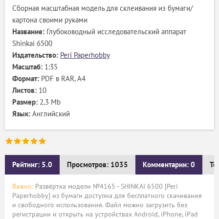
Сборная масштабная модель для склеивания из бумаги/
картона своими руками
Название:
Глубоководный исследовательский аппарат
Shinkai 6500
Издательство:
Peri Paperhobby
Масштаб:
1:35
Формат:
PDF в RAR, А4
Листов:
10
Размер:
2,3 Mb
Язык:
Английский
Рейтинг: 5.0
Просмотров: 1035
Комментарии: 0
Те
Важно:
Развёртка модели №4165 - SHINKAI 6500 [Peri
Paperhobby] из бумаги доступна для бесплатного скачивания
и свободного использования. Файл можно загрузить без
регистрации и открыть на устройствах Android, iPhone, iPad