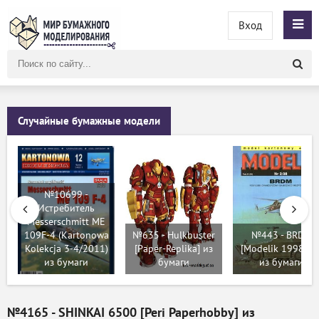
Вход
Поиск
по
сайту
Случайные бумажные модели
№10699 -
Истребитель
Messerschmitt ME
109F-4 (Kartonowa
№635 - Hulkbuster
№443 - BRDM
Kolekcja 3-4/2011)
[Paper-Replika] из
[Modelik 1998-02
из бумаги
бумаги
из бумаги
№4165 - SHINKAI 6500 [Peri Paperhobby] из