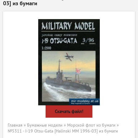
03] из бумаги
Скачать файл!
Главная
»
Бумажные модели
»
Морской флот из бумаги
»
№5311 - I-19 Otsu-Gata [Halinski MM 1996-03] из бумаги