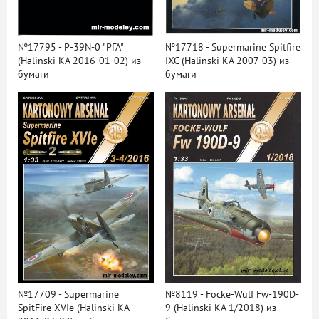
№17795 - P-39N-0 "РГА"
№17718 - Supermarine Spitfire
(Halinski KA 2016-01-02) из
IXC (Halinski KA 2007-03) из
бумаги
бумаги
№17709 - Supermarine
№8119 - Focke-Wulf Fw-190D-
SpitFire XVIe (Halinski KA
9 (Halinski KA 1/2018) из