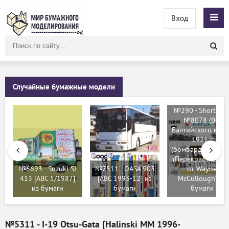
Вход
Поиск
по
сайту
Случайные бумажные модели
№290 - Short 18
№8078 (ВФ
Балтийского моря
1921 г
(бомбардировщик
(Перекрас модел
№6693 - Suzuki SJ
№7511 - OASA 903
от Wayne
413 [ABC 5/1987]
[ABC 1993-12] из
McCullough) из
из бумаги
бумаги
бумаги
№5311 - I-19 Otsu-Gata [Halinski MM 1996-