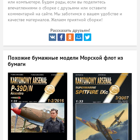
или компьютере. Будем рады, если вы поделитесь
впечатлениями о сборке с друзьями или оставите
ый
комментарий на сайте. Мы заботимся о вашем удобстве и
качестве материалов. Желаем приятной сборки!
Рассказать друзьям!
Похожие бумажные модели
Морской флот из
бумаги