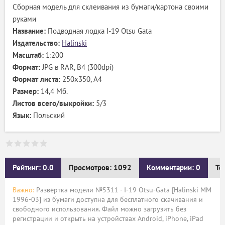
Сборная модель для склеивания из бумаги/картона своими
руками
Название:
Подводная лодка I-19 Otsu Gata
Издательство:
Halinski
Масштаб:
1:200
Формат:
JPG в RAR, B4 (300dpi)
Формат листа:
250x350, А4
Размер:
14,4 Мб.
Листов всего/выкройки:
5/3
Язык:
Польский
Рейтинг: 0.0
Просмотров: 1092
Комментарии: 0
Те
Важно:
Развёртка модели №5311 - I-19 Otsu-Gata [Halinski MM
1996-03] из бумаги доступна для бесплатного скачивания и
свободного использования. Файл можно загрузить без
регистрации и открыть на устройствах Android, iPhone, iPad