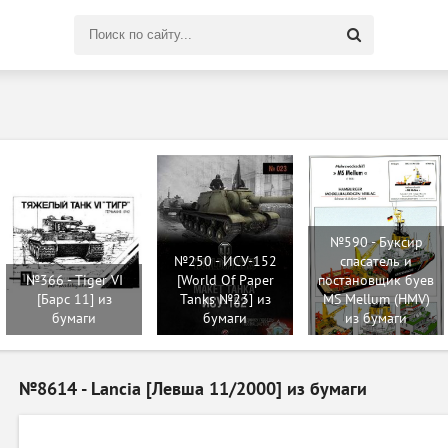
Поиск
по
сайту
№590 - Буксир
№250 - ИСУ-152
спасатель и
№366 - Tiger VI
[World Of Paper
постановщик буев
[Барс 11] из
Tanks №23] из
MS Mellum (HMV)
бумаги
бумаги
из бумаги
№8614 - Lancia [Левша 11/2000] из бумаги