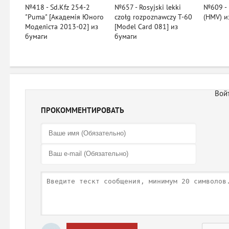
№418 - Sd.Kfz 254-2
№657 - Rosyjski lekki
№609 - 
"Puma" [Академія Юного
czołg rozpoznawczy T-60
(HMV) и
Моделіста 2013-02] из
[Model Card 081] из
бумаги
бумаги
ПРОКОММЕНТИРОВАТЬ