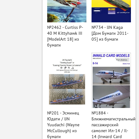
ый
№2462 - Curtiss P-
№734 - IJN Kaga
40 M Kittyhawk III
[Дом Бумаги 2011-
[ModelArt 18] из
05] из бумаги
бумаги
№201 - Эсминец
№1884 -
Юдати / IJN
Ближнемагистральный
Yuudachi (Wayne
пассажирский
McCullough) из
самолет Ил-14 / Il-
бумаги
14 (Inward Card