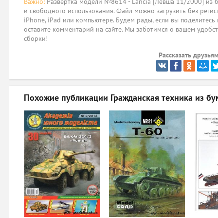
Важно:
Развёртка модели №8614 - Lancia [Левша 11/2000] из 
и свободного использования. Файл можно загрузить без регис
iPhone, iPad или компьютере. Будем рады, если вы поделитесь
оставите комментарий на сайте. Мы заботимся о вашем удобст
сборки!
Рассказать друзьям
Похожие публикации
Гражданская техника из бу