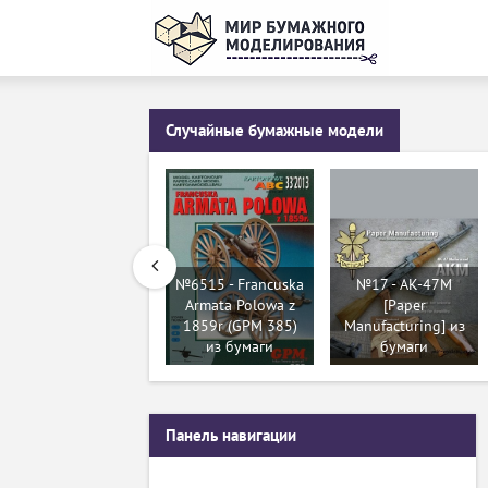
Случайные бумажные модели
№6515 - Francuska
№17 - АК-47М
Armata Polowa z
[Paper
1859r (GPM 385)
Manufacturing] из
из бумаги
бумаги
Панель навигации