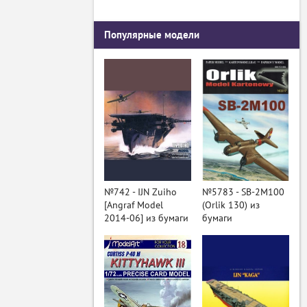
Популярные модели
№742 - IJN Zuiho
№5783 - SB-2M100
[Angraf Model
(Orlik 130) из
2014-06] из бумаги
бумаги