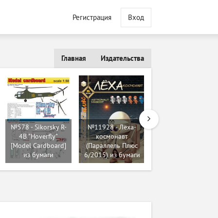
Регистрация
Вход
Главная
Издательства
№578 - Sikorsky R-
№11928 - Лёха-
4B "Hoverfly"
космонавт
№24 - E-25
[Model Cardboard]
(Параллель Плюс
[Второй фронт 07]
из бумаги
6/2015) из бумаги
из бумаги