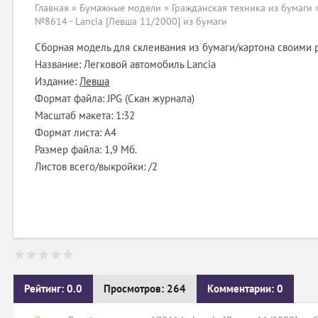
Главная
»
Бумажные модели
»
Гражданская техника из бумаги
№8614 - Lancia [Левша 11/2000] из бумаги
Сборная модель для склеивания из бумаги/картона своими 
Название: Легковой автомобиль Lancia
Издание:
Левша
Формат файла: JPG (Скан журнала)
Масштаб макета: 1:32
Формат листа: А4
Размер файла: 1,9 Мб.
Листов всего/выкройки: /2
Рейтинг: 0.0
Просмотров: 264
Комментарии: 0