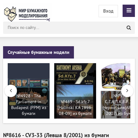
Вход
Поиск
по
сайту
Случайные бумажные модели
№4928 - The
№7973 -
Parliament in
№469 - Sd.kfz.7
С.Т.А.Л.К.Е.Р. Тен
Budapest (PPM) из
[Halinski KA 1996-
Чернобыля(ABC 1
бумаги
08-09] из бумаги
2007) из бумаги
№8616 - CV3-33 (Левша 8/2001) из бумаги