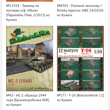
№11924 - Телепод по
№8305 - Римский легионер /
мотивам к/ф «Муха»
Rimsky legionar (ABC 24/2020)
(Параллель Плюс 2/2013) из
из бумаги
бумаги
№63 - ИС-2 образца 1944
№177 - T-26 [Robototehnik 12]
года [Бронекоробочка 008]
из бумаги
из бумаги