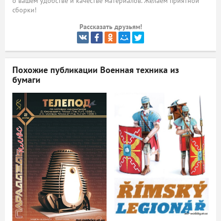
о вашем удобстве и качестве материалов. Желаем приятной
сборки!
ый
Рассказать друзьям!
Похожие публикации
Военная техника из
бумаги