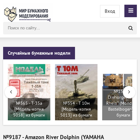
Вход
Поиск
по
сайту
Случайные бумажные модели
№15665 -
Drehorgel "Vater
№365 - T-35a
№354 - T 10м
Rhein" (Mondorfe
[Модель-копия
[Модель-копия
Bastelbogen) из
5058] из бумаги
5013] из бумаги
бумаги
№9187 - Amazon River Dolphin (YAMAHA