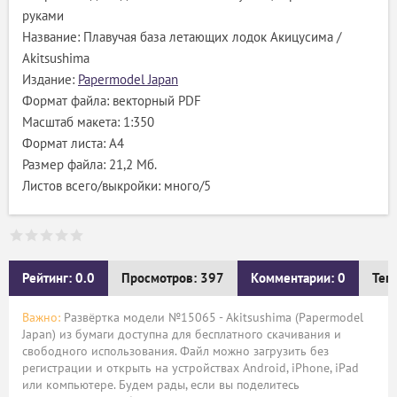
руками
Название: Плавучая база летающих лодок Акицусима /
Akitsushima
Издание:
Papermodel Japan
Формат файла: векторный PDF
Масштаб макета: 1:350
Формат листа: A4
Размер файла: 21,2 Мб.
Листов всего/выкройки: много/5
Рейтинг: 0.0
Просмотров: 397
Комментарии: 0
Тег
Важно:
Развёртка модели №15065 - Akitsushima (Papermodel
Japan) из бумаги доступна для бесплатного скачивания и
свободного использования. Файл можно загрузить без
регистрации и открыть на устройствах Android, iPhone, iPad
или компьютере. Будем рады, если вы поделитесь