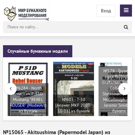
Вход
Поиск
по
сайту
Случайные бумажные модели
№178 - Грузовые
суда Politician,
Craftsman, Reliant
№6284 - North
Collegian,
American P-51D
Statesman (Wayn
Mustang "REBEL
№603 - T-50
McCullough - Ing
ROUSER" (ModelArt)
[Answer MKF 2003-
Jaromir Smid) из
из бумаги
10-11] из бумаги
бумаги
№15065 - Akitsushima (Papermodel Japan) из