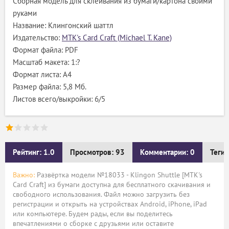
Сборная модель для склеивания из бумаги/картона своими
руками
Название: Клингонский шаттл
Издательство:
MTK's Card Craft (Michael T. Kane)
Формат файла: PDF
Масштаб макета: 1:?
Формат листа: А4
Размер файла: 5,8 Мб.
Листов всего/выкройки: 6/5
Рейтинг: 1.0
Просмотров: 93
Комментарии: 0
Теги:
Важно:
Развёртка модели №18033 - Klingon Shuttle [MTK's
Card Craft] из бумаги доступна для бесплатного скачивания и
свободного использования. Файл можно загрузить без
регистрации и открыть на устройствах Android, iPhone, iPad
или компьютере. Будем рады, если вы поделитесь
впечатлениями о сборке с друзьями или оставите