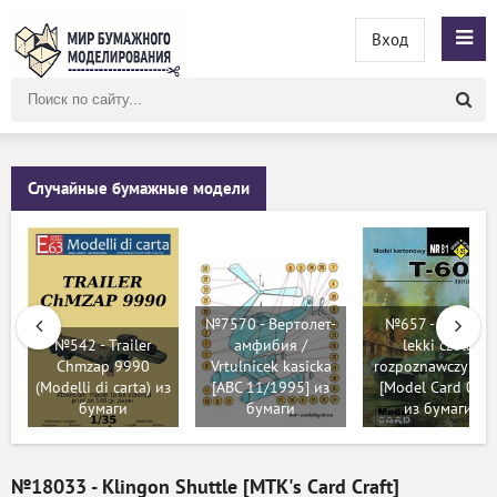
Вход
Поиск
по
сайту
Случайные бумажные модели
№7570 - Вертолет-
№657 - Rosyjski
№542 - Trailer
амфибия /
lekki czołg
Chmzap 9990
Vrtulnicek kasicka
rozpoznawczy T-6
(Modelli di carta) из
[ABC 11/1995] из
[Model Card 081]
бумаги
бумаги
из бумаги
№18033 - Klingon Shuttle [MTK's Card Craft]