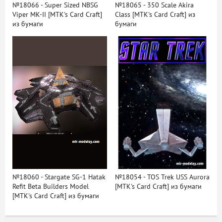
№18066 - Super Sized NBSG
№18065 - 350 Scale Akira
Viper MK-II [MTK's Card Craft]
Class [MTK's Card Craft] из
из бумаги
бумаги
№18060 - Stargate SG-1 Hatak
№18054 - TOS Trek USS Aurora
Refit Beta Builders Model
[MTK's Card Craft] из бумаги
[MTK's Card Craft] из бумаги