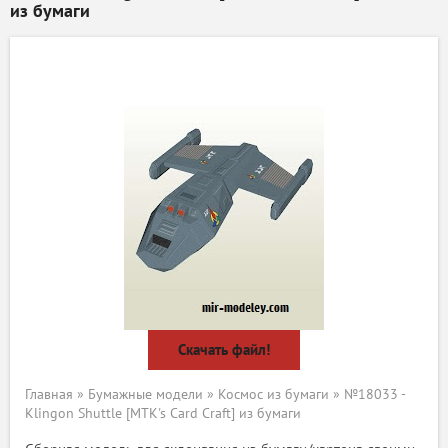
из бумаги
Скачать файл!
Главная
»
Бумажные модели
»
Космос из бумаги
» №18033 -
Klingon Shuttle [MTK's Card Craft] из бумаги