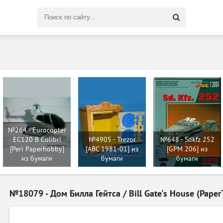
Поиск
по
сайту
№264 - Eurocopter
EC120 B Colibri
№4905 - Trezor
№648 - Sdkfz 252
[Peri Paperhobby]
[ABC 1981-01] из
[GPM 206] из
из бумаги
бумаги
бумаги
№18079 - Дом Билла Гейтса / Bill Gate's House (Paper