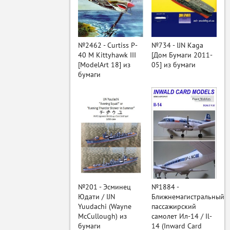
ый
№2462 - Curtiss P-
№734 - IJN Kaga
40 M Kittyhawk III
[Дом Бумаги 2011-
[ModelArt 18] из
05] из бумаги
бумаги
№201 - Эсминец
№1884 -
Юдати / IJN
Ближнемагистральный
Yuudachi (Wayne
пассажирский
McCullough) из
самолет Ил-14 / Il-
бумаги
14 (Inward Card