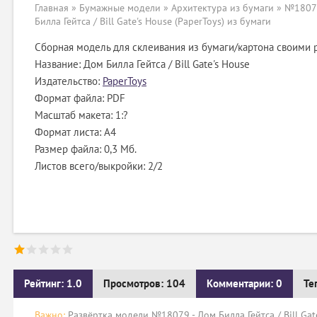
Главная
»
Бумажные модели
»
Архитектура из бумаги
» №18079
Билла Гейтса / Bill Gate's House (PaperToys) из бумаги
Сборная модель для склеивания из бумаги/картона своими 
Название: Дом Билла Гейтса / Bill Gate's House
Издательство:
PaperToys
Формат файла: PDF
Масштаб макета: 1:?
Формат листа: А4
Размер файла: 0,3 Мб.
Листов всего/выкройки: 2/2
Рейтинг: 1.0
Просмотров: 104
Комментарии: 0
Те
Важно:
Развёртка модели №18079 - Дом Билла Гейтса / Bill Gate