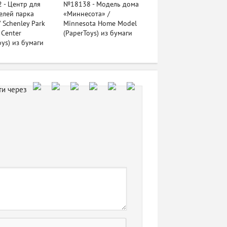
 - Центр для
№18138 - Модель дома
елей парка
«Миннесота» /
 Schenley Park
Minnesota Home Model
s Center
(PaperToys) из бумаги
oys) из бумаги