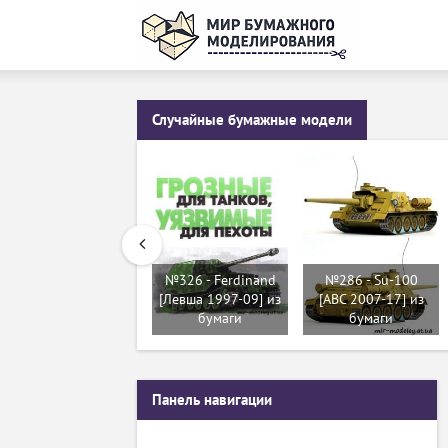
Случайные бумажные модели
№326 - Ferdinand
№286 - Su-100
[Левша 1997-09] из
[ABC 2007-17] из
бумаги
бумаги
Панель навигации