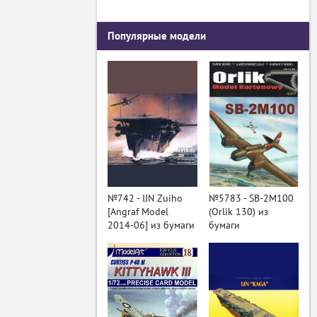
Популярные модели
№742 - IJN Zuiho
№5783 - SB-2M100
[Angraf Model
(Orlik 130) из
2014-06] из бумаги
бумаги