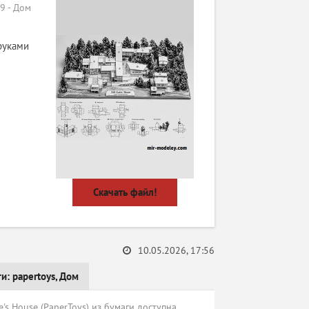
 - Дом
руками
Скачать файл!
10.05.2026, 17:56
ги:
papertoys
,
Дом
's House (PaperToys) из бумаги доступна