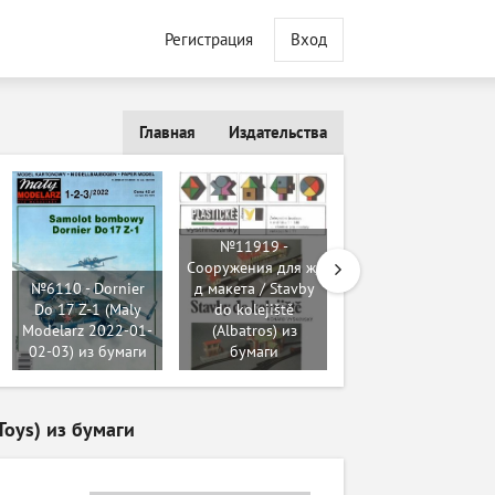
Регистрация
Вход
Главная
Издательства
№11919 -
Сооружения для ж/
№6110 - Dornier
д макета / Stavby
Do 17 Z-1 (Maly
do kolejiště
№94 - БТ-СВ
Modelarz 2022-01-
(Albatros) из
[Бронекоробочка
02-03) из бумаги
бумаги
06] из бумаги
Toys) из бумаги