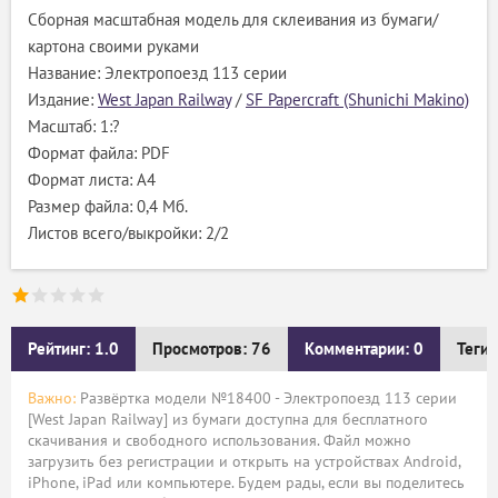
Сборная масштабная модель для склеивания из бумаги/
картона своими руками
Название: Электропоезд 113 серии
Издание:
West Japan Railway
/
SF Papercraft (Shunichi Makino)
Масштаб: 1:?
Формат файла: PDF
Формат листа: А4
Размер файла: 0,4 Мб.
Листов всего/выкройки: 2/2
Рейтинг: 1.0
Просмотров: 76
Комментарии: 0
Теги:
Важно:
Развёртка модели №18400 - Электропоезд 113 серии
[West Japan Railway] из бумаги доступна для бесплатного
скачивания и свободного использования. Файл можно
загрузить без регистрации и открыть на устройствах Android,
iPhone, iPad или компьютере. Будем рады, если вы поделитесь