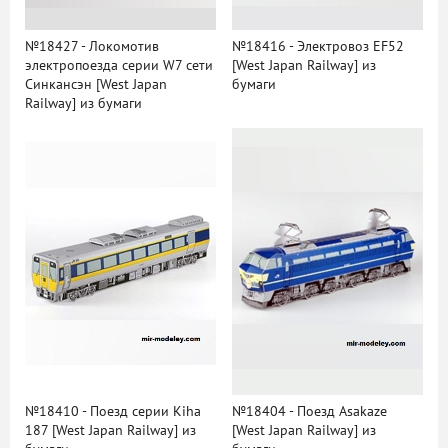
№18427 - Локомотив
№18416 - Электровоз EF52
электропоезда серии W7 сети
[West Japan Railway] из
Синкансэн [West Japan
бумаги
Railway] из бумаги
№18410 - Поезд серии Kiha
№18404 - Поезд Asakaze
187 [West Japan Railway] из
[West Japan Railway] из