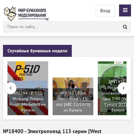
Вход
Поиск
по
сайту
Случайные бумажные модели
№11958 -
Российский
№6294 - P-51D
№4765 - Dům
основной боево
Mustang Tempus
řemeslníka v 15.
танк Т-90 (Умная
Fugit (ModelArt) из
stol [ABC 12/1979]
бумага 022) из
бумаги
из бумаги
бумаги
№18400 - Электропоезд 113 серии [West