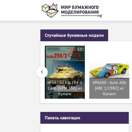
Случайные бумажные модели
№66 - Sd.Kfz.234-3
№6600 - Auto Alfa
Caen [GPM 350] из
[ABC 1/1982] из
бумаги
бумаги
Панель навигации