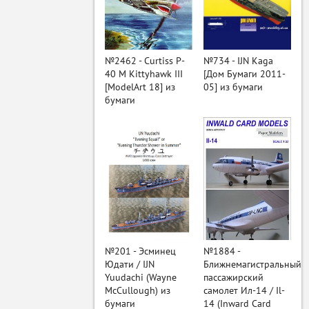
ый
№2462 - Curtiss P-
№734 - IJN Kaga
40 M Kittyhawk III
[Дом Бумаги 2011-
[ModelArt 18] из
05] из бумаги
бумаги
№201 - Эсминец
№1884 -
Юдати / IJN
Ближнемагистральный
Yuudachi (Wayne
пассажирский
McCullough) из
самолет Ил-14 / Il-
бумаги
14 (Inward Card