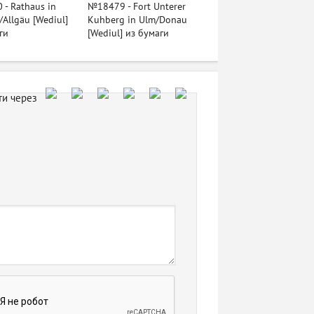
- Rathaus in
№18479 - Fort Unterer
Allgäu [Wediul]
Kuhberg in Ulm/Donau
ги
[Wediul] из бумаги