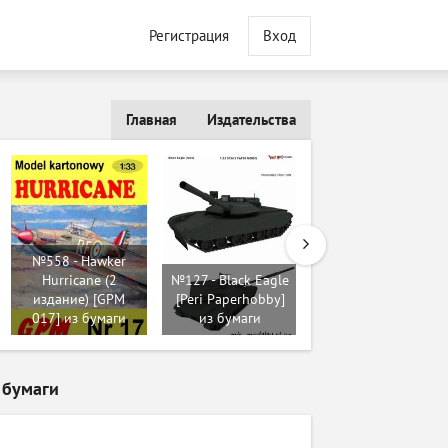
Регистрация
Вход
Главная
Издательства
№720 - Britsky
№558 - Hawker
Tank MBT
Hurricane (2
№127 - Black Eagle
Challenger [ABC
издание) [GPM
[Peri Paperhobby]
1992-20-21] из
017] из бумаги
из бумаги
бумаги
 бумаги