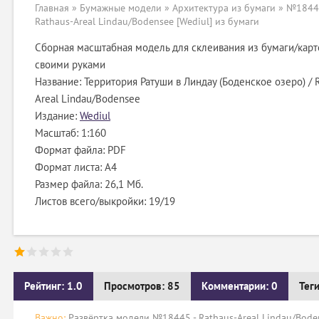
Главная
»
Бумажные модели
»
Архитектура из бумаги
» №18445
Rathaus-Areal Lindau/Bodensee [Wediul] из бумаги
Сборная масштабная модель для склеивания из бумаги/карт
своими руками
Название: Территория Ратуши в Линдау (Боденское озеро) / 
Areal Lindau/Bodensee
Издание:
Wediul
Масштаб: 1:160
Формат файла: PDF
Формат листа: А4
Размер файла: 26,1 Мб.
Листов всего/выкройки: 19/19
Рейтинг: 1.0
Просмотров: 85
Комментарии: 0
Тег
Важно:
Развёртка модели №18445 - Rathaus-Areal Lindau/Boden