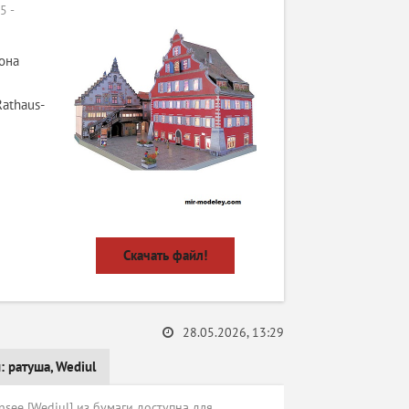
 -
она
Rathaus-
Скачать файл!
28.05.2026, 13:29
и:
ратуша
,
Wediul
see [Wediul] из бумаги доступна для