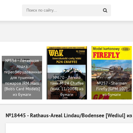
Поиск
по
сайту
№538 - Летающая
лодка
переоборудованная
для тушения
№670 - Легкий
пожаров JRM Mars
танк M-24 Chaffee
№257 - Sherman
[Bob's Card Models]
(WAK 11/2008) из
Firefly [GPM 107]
из бумаги
бумаги
из бумаги
№18445 - Rathaus-Areal Lindau/Bodensee [Wediul] из