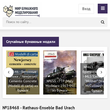
Вход
Поиск
по
сайту
Случайные бумажные модели
№463 - Прототи
№546 - Бетонные
британского танк
блоки / Newjersey
HMLS "Centipede" 
Cemento Concrete
№655 - 7TP [Maly
"Mother" (Wayne
(Modelli di carta) из
Modelarz 1963-05]
McCullough) из
бумаги
из бумаги
бумаги
№18468 - Rathaus-Enseble Bad Urach