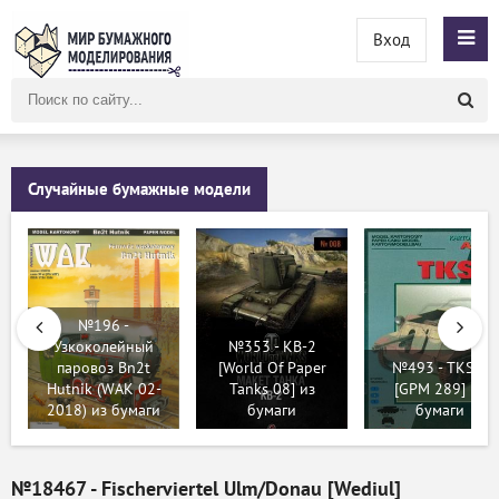
Вход
Поиск
по
сайту
Случайные бумажные модели
№196 -
Узкоколейный
№353 - KВ-2
паровоз Bn2t
[World Of Paper
№493 - TKS-D
Hutnik (WAK 02-
Tanks 08] из
[GPM 289] из
2018) из бумаги
бумаги
бумаги
№18467 - Fischerviertel Ulm/Donau [Wediul]