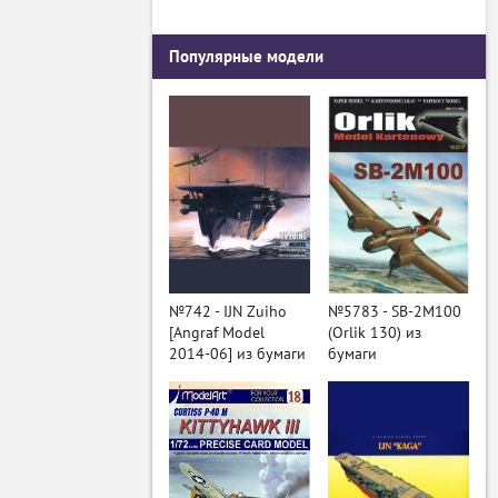
Популярные модели
№742 - IJN Zuiho
№5783 - SB-2M100
[Angraf Model
(Orlik 130) из
2014-06] из бумаги
бумаги