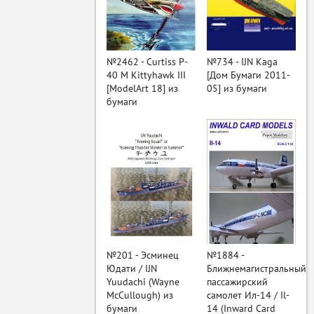
ый
№2462 - Curtiss P-
№734 - IJN Kaga
40 M Kittyhawk III
[Дом Бумаги 2011-
[ModelArt 18] из
05] из бумаги
бумаги
№201 - Эсминец
№1884 -
Юдати / IJN
Ближнемагистральный
Yuudachi (Wayne
пассажирский
McCullough) из
самолет Ил-14 / Il-
бумаги
14 (Inward Card