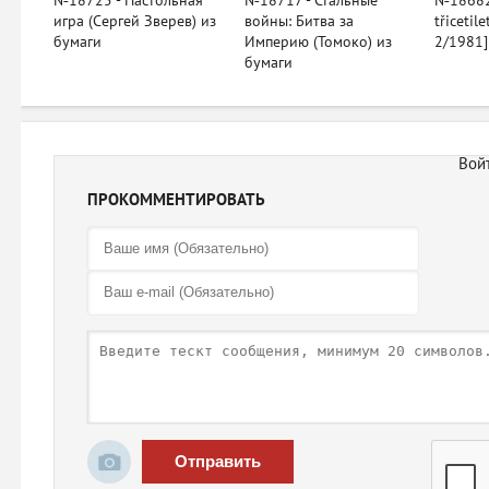
№18725 - Настольная
№18717 - Стальные
№18682 
игра (Сергей Зверев) из
войны: Битва за
třicetil
бумаги
Империю (Томоко) из
2/1981]
бумаги
ПРОКОММЕНТИРОВАТЬ
Отправить