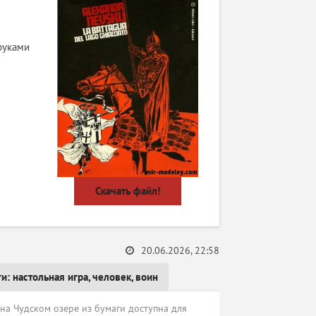
руками
Скачать файл!
20.06.2026, 22:58
ги:
настольная игра
,
человек
,
воин
на Чудском озере из бумаги доступна для