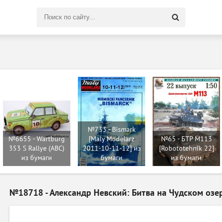
Поиск
по
сайту
№733 - Bismark
№6655 - Wartburg
[Maly Modelarz
№65 - БТР М113
353 S Rallye (ABC)
2011-10-11-12] из
[Robototehnik 22]
из бумаги
бумаги
из бумаги
№18718 - Александр Невский: Битва на Чудском озе