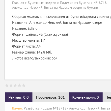
Главная
»
Бумажные модели
»
Поделки из бумаги
» №18718 -
Александр Невский: Битва на Чудском озере из бумаги
Сборная модель для склеивания из бумаги/картона своими 
Название: Александр Невский: Битва на Чудском озере
Издание: Edizioni
Формат файла: JPG (Скан журнала)
Масштаб макета: 1:?
Формат листа: А4
Размер файла: 142,8 Мб.
Листов всего/выкройки: 55/
Рейтинг: 0.0
Просмотров: 101
Комментарии: 0
Те
Важно:
Развёртка модели №18718 - Александр Невский: Битва 