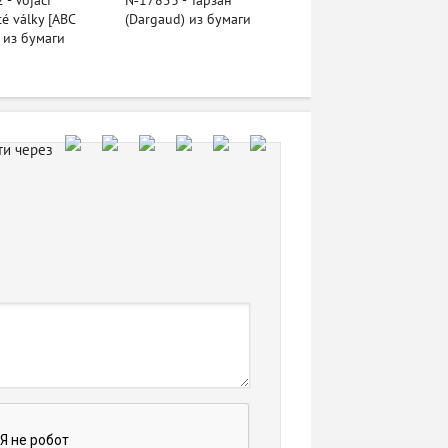
- Vojáci
№17853 - Тарзан
eté války [ABC
(Dargaud) из бумаги
 из бумаги