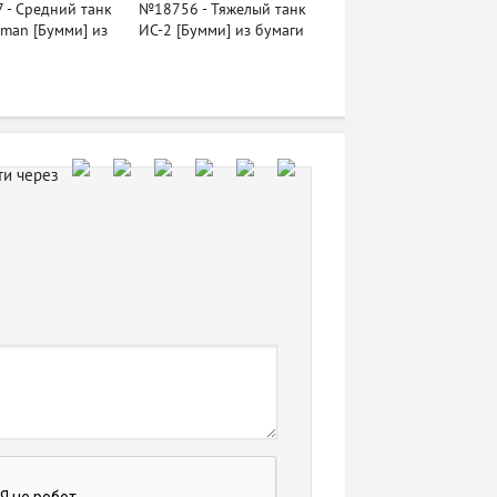
 - Средний танк
№18756 - Тяжелый танк
man [Бумми] из
ИС-2 [Бумми] из бумаги