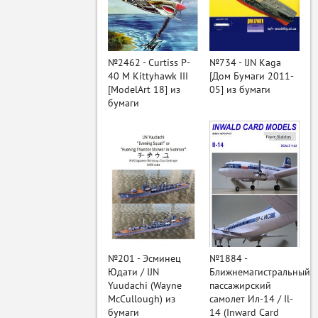
ый
№2462 - Curtiss P-
№734 - IJN Kaga
40 M Kittyhawk III
[Дом Бумаги 2011-
[ModelArt 18] из
05] из бумаги
бумаги
№201 - Эсминец
№1884 -
Юдати / IJN
Ближнемагистральный
Yuudachi (Wayne
пассажирский
McCullough) из
самолет Ил-14 / Il-
бумаги
14 (Inward Card