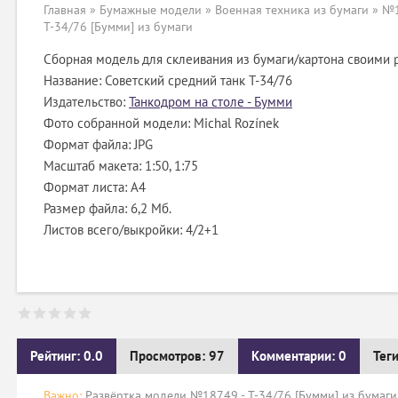
Главная
»
Бумажные модели
»
Военная техника из бумаги
» №1
T-34/76 [Бумми] из бумаги
Сборная модель для склеивания из бумаги/картона своими 
Название: Советский средний танк T-34/76
Издательство:
Танкодром на столе - Бумми
Фото собранной модели: Michal Rozínek
Формат файла: JPG
Масштаб макета: 1:50, 1:75
Формат листа: А4
Размер файла: 6,2 Мб.
Листов всего/выкройки: 4/2+1
Рейтинг: 0.0
Просмотров: 97
Комментарии: 0
Тег
Важно:
Развёртка модели №18749 - T-34/76 [Бумми] из бумаги