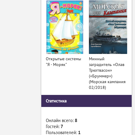
Открытые системы
Минный
"Я - Моряк"
заградитель «Олав
Трюггвасон»
(«Бруммер»)
(Морская кампания
02/2018)
Статистика
Онлайн всего:
8
Гостей:
7
Пользователей:
1