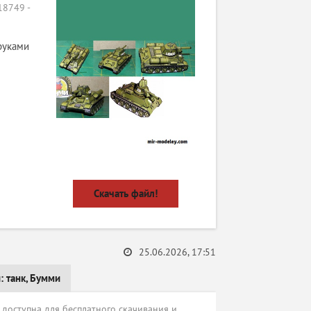
8749 -
руками
Скачать файл!
25.06.2026, 17:51
и:
танк
,
Бумми
 доступна для бесплатного скачивания и