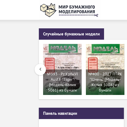
Случайные бумажные модели
№393 - Pz.Kpfw.VI
№400 - 2П27 ПТРК
Ausf.E "Tiger"
"Шмель" [Модель-
[Модель-Копия
Копия 5008] из
5061] из бумаги
бумаги
Панель навигации