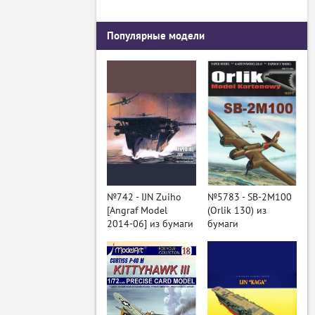
Популярные модели
№742 - IJN Zuiho
№5783 - SB-2M100
[Angraf Model
(Orlik 130) из
2014-06] из бумаги
бумаги