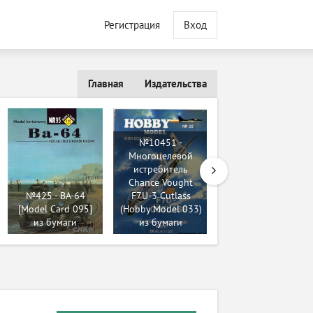
Регистрация
Вход
Главная
Издательства
№10451 -
Многоцелевой
истребитель
№15664 - ISU-152
Chance Vought
+ JA-12 / ИСУ-152 +
№425 - BA-64
F7U-3 Cutlass
Я-12
[Model Card 095]
(Hobby Model 033)
(BestPaperModels)
из бумаги
из бумаги
из бумаги