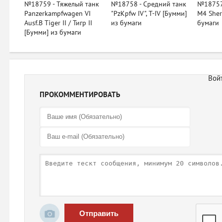
№18759 - Тяжелый танк
№18758 - Средний танк
№18757
Panzerkampfwagen VI
"PzKpfw IV", T-IV [Бумми]
M4 Sher
Ausf.B Tiger II / Тигр II
из бумаги
бумаги
[Бумми] из бумаги
ПРОКОММЕНТИРОВАТЬ
Отправить