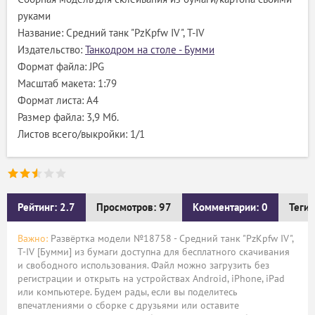
руками
Название: Средний танк "PzKpfw IV", T-IV
Издательство:
Танкодром на столе - Бумми
Формат файла: JPG
Масштаб макета: 1:79
Формат листа: А4
Размер файла: 3,9 Мб.
Листов всего/выкройки: 1/1
Рейтинг: 2.7
Просмотров: 97
Комментарии: 0
Теги:
Важно:
Развёртка модели №18758 - Средний танк "PzKpfw IV",
T-IV [Бумми] из бумаги доступна для бесплатного скачивания
и свободного использования. Файл можно загрузить без
регистрации и открыть на устройствах Android, iPhone, iPad
или компьютере. Будем рады, если вы поделитесь
впечатлениями о сборке с друзьями или оставите