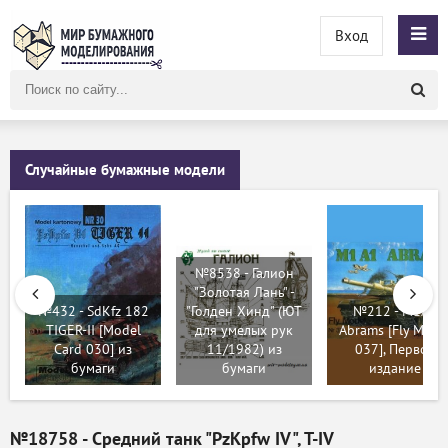
Вход
Поиск
по
сайту
Случайные бумажные модели
№8538 - Галион
"Золотая Лань" -
№432 - SdKfz 182
"Голден Хинд" (ЮТ
№212 - M1A1
TIGER-II [Model
для умелых рук
Abrams [Fly Mode
Card 030] из
11/1982) из
037], Первое
бумаги
бумаги
издание
№18758 - Средний танк "PzKpfw IV", T-IV