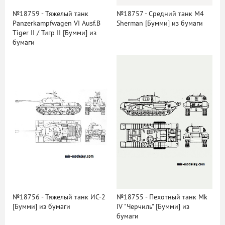
№18759 - Тяжелый танк
№18757 - Средний танк M4
Panzerkampfwagen VI Ausf.B
Sherman [Бумми] из бумаги
Tiger II / Тигр II [Бумми] из
бумаги
№18756 - Тяжелый танк ИС-2
№18755 - Пехотный танк Mk
[Бумми] из бумаги
IV "Черчиль" [Бумми] из
бумаги