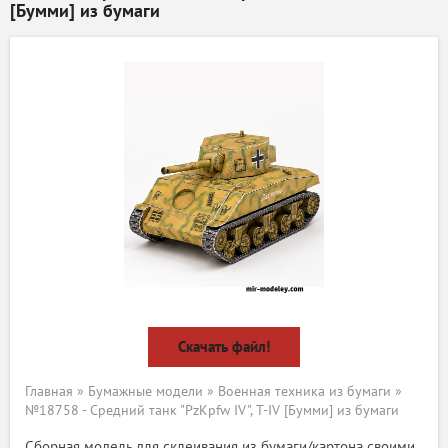
[Бумми] из бумаги
Скачать файл!
Главная
»
Бумажные модели
»
Военная техника из бумаги
»
№18758 - Средний танк "PzKpfw IV", T-IV [Бумми] из бумаги
Сборная модель для склеивания из бумаги/картона своими