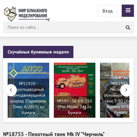
Вход
Поиск
по
сайту
Случайные бумажные модели
№11926 -
№11959 -
Аэроподводный
Российский
самодвижущийся
основной боево
снаряд (Параллель
№597 - Sd Kfz 250
танк Т-90 (Умная
Плюс 4/2015) из
[Pro Model 04] из
бумага 023) из
бумаги
бумаги
бумаги
№18755 - Пехотный танк Mk IV "Черчиль"