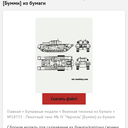
[Бумми] из бумаги
Скачать файл!
Главная
»
Бумажные модели
»
Военная техника из бумаги
»
№18755 - Пехотный танк Mk IV "Черчиль" [Бумми] из бумаги
Сборная модель для склеивания из бумаги/картона своими