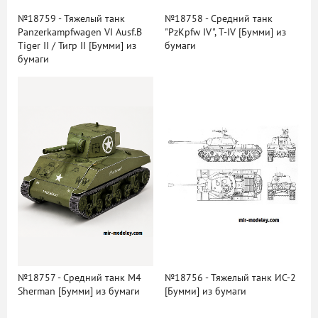
№18759 - Тяжелый танк
№18758 - Средний танк
Panzerkampfwagen VI Ausf.B
"PzKpfw IV", T-IV [Бумми] из
Tiger II / Тигр II [Бумми] из
бумаги
бумаги
№18757 - Средний танк M4
№18756 - Тяжелый танк ИС-2
Sherman [Бумми] из бумаги
[Бумми] из бумаги