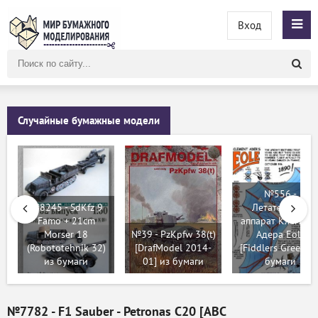
Вход
Поиск
по
сайту
Случайные бумажные модели
№556 -
№8245 - SdKfz 9
Летательный
Famo + 21cm
аппарат Клемент
Morser 18
№39 - PzKpfw 38(t)
Адера Eole
(Robototehnik 32)
[DrafModel 2014-
[Fiddlers Green] и
из бумаги
01] из бумаги
бумаги
№7782 - F1 Sauber - Petronas C20 [ABC