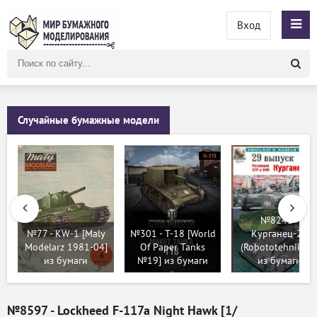
Вход
Поиск
по
сайту
Случайные бумажные модели
№8242 -
№77 - KW-1 [Maly
№301 - T-18 [World
Курганец-25
Modelarz 1981-04]
Of Paper Tanks
(Robototehnik 29
из бумаги
№19] из бумаги
из бумаги
№8597 - Lockheed F-117a Night Hawk [1/