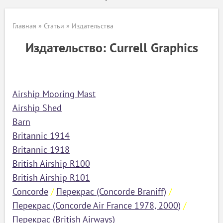
Главная
»
Статьи
»
Издательства
Издательство: Currell Graphics
Airship Mooring Mast
Airship Shed
Barn
Britannic 1914
Britannic 1918
British Airship R100
British Airship R101
Concorde
/
Перекрас (Concorde Braniff)
/
Перекрас (Concorde Air France 1978, 2000)
/
Перекрас (British Airways)