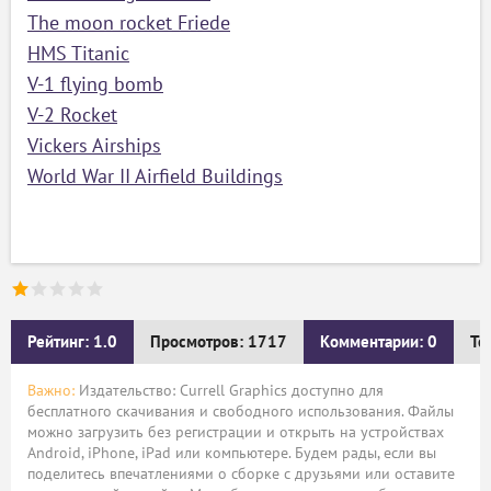
The moon rocket Friede
ый
HMS Titanic
V-1 flying bomb
V-2 Rocket
Vickers Airships
World War II Airfield Buildings
Рейтинг: 1.0
Просмотров: 1717
Комментарии: 0
Те
Важно:
Издательство: Currell Graphics доступно для
бесплатного скачивания и свободного использования. Файлы
можно загрузить без регистрации и открыть на устройствах
Android, iPhone, iPad или компьютере. Будем рады, если вы
поделитесь впечатлениями о сборке с друзьями или оставите