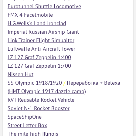
Eurotunnel Shuttle Locomotive
FMX-4 Facetmobile
H.G.Wells's Land Ironclad
Imperial Russian Airship Giant
Link Trainer Flight Simualtor
Luftwaffe Anti-Aircraft Tower
LZ 127 Graf Zeppelin 1:400
LZ 127 Graf Zeppelin 1:700
Nissen Hut
SS Olympic 1918/1920
/
Переработка + Betexa
(HMT Olympic 1917 dazzle camo)
RVT Reusable Rocket Vehicle
Soviet N-1 Rocket Booster
SpaceShipOne
Street Letter Box
The mile-high Illinois