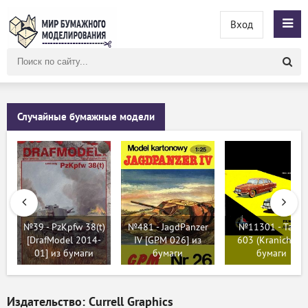
Вход
Поиск
по
сайту
Случайные бумажные модели
№39 - PzKpfw 38(t)
№481 - JagdPanzer
№11301 - Tatra
[DrafModel 2014-
IV [GPM 026] из
603 (Kranich) из
01] из бумаги
бумаги
бумаги
Издательство: Currell Graphics