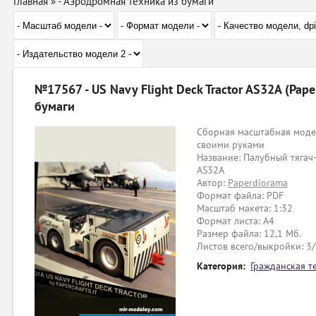
Главная
»
- Аэродромная техника из бумаги
№17567 - US Navy Flight Deck Tractor AS32A (Pape
бумаги
Сборная масштабная модел
своими руками
Название: Палубный тягач-
AS32A
Автор:
Paperdiorama
Формат файла: PDF
Масштаб макета: 1:32
Формат листа: А4
Размер файла: 12,1 Мб.
Листов всего/выкройки: 3
Категория:
Гражданская т