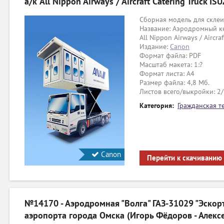
а/к All Nippon Airways / Aircraft Catering Truck I
Сборная модель для склеи
Название: Аэродромный ке
All Nippon Airways / Aircra
Издание:
Canon
Формат файла: PDF
Масштаб макета: 1:?
Формат листа: А4
Размер файла: 4,8 Мб.
Листов всего/выкройки: 2
Категория:
Гражданская т
Canon
Перейти к скачиванию
№14170 - Аэродромная "Волга" ГАЗ-31029 "Эскорт
аэропорта города Омска (Игорь Фёдоров - Алекс