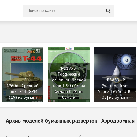
Поиск
по
сайту
№11958 -
Российский
основной боевой
№8889 - P
№606 - Средний
танк Т-90 (Умная
(Warning from
танк Т-44 (GPM
бумага 022) из
Space 1956) [UHU
319) из бумаги
бумаги
02] из бумаги
Архив моделей бумажных разверток - Аэродромная 