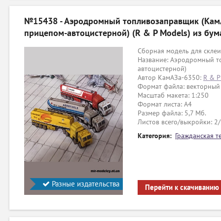
№15438 - Аэродромный топливозаправщик (Кам
прицепом-автоцистерной) (R & P Models) из бум
Сборная модель для склеи
Название: Аэродромный т
автоцистерной)
Автор КамАЗа-6350:
R & P
Формат файла: векторный
Масштаб макета: 1:250
Формат листа: А4
Размер файла: 5,7 Мб.
Листов всего/выкройки: 2
Категория:
Гражданская т
Разные издательства
Перейти к скачиванию