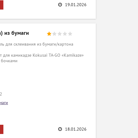
19.01.2026
a) из бумаги
ь для склеивания из бумаги/картона
т для камикадзе Kokusai TA-GO «Kamikaze»
 бочками
/2
маги
18.01.2026