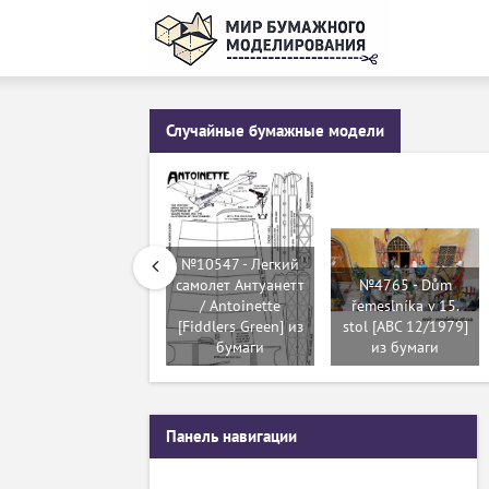
Случайные бумажные модели
№10547 - Легкий
самолет Антуанетт
№4765 - Dům
/ Antoinette
řemeslníka v 15.
[Fiddlers Green] из
stol [ABC 12/1979]
бумаги
из бумаги
Панель навигации