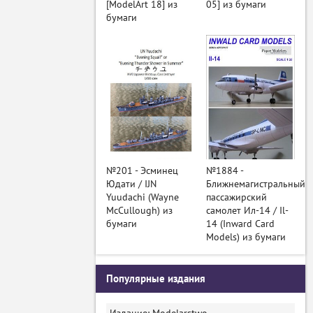
[ModelArt 18] из
05] из бумаги
бумаги
№201 - Эсминец
№1884 -
Юдати / IJN
Ближнемагистральный
Yuudachi (Wayne
пассажирский
McCullough) из
самолет Ил-14 / Il-
бумаги
14 (Inward Card
Models) из бумаги
Популярные издания