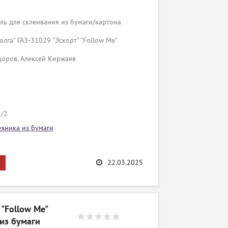
ь для склеивания из бумаги/картона
лга" ГАЗ-31029 "Эскорт" "Follow Me"
доров, Алексей Киржаев
2/2
ехника из бумаги
22.03.2025
"Follow Me"
 из бумаги