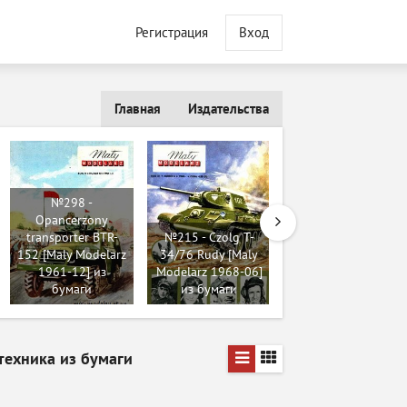
Регистрация
Вход
Главная
Издательства
№298 -
Opancerzony
transporter BTR-
№215 - Czolg T-
№8744 - ВАЗ-2108,
152 [Maly Modelarz
34/76 Rudy [Maly
ВАЗ-2109 / Планер
1961-12] из
Modelarz 1968-06]
(Левша 6/2020) из
бумаги
из бумаги
бумаги
техника из бумаги