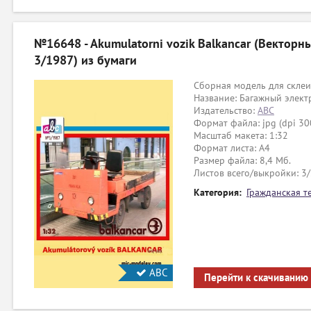
№16648 - Akumulatorni vozik Balkancar (Векторн
3/1987) из бумаги
Сборная модель для склеи
Название: Багажный электр
Издательство:
ABC
Формат файла: jpg (dpi 30
Масштаб макета: 1:32
Формат листа: А4
Размер файла: 8,4 Мб.
Листов всего/выкройки: 3/
Категория:
Гражданская т
АВС
Перейти к скачиванию