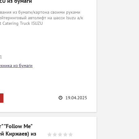
SUZU из бумаги
вания из бумаги/картона своими руками
йтеринговый автолифт на шасси Isuzu а/к
ft Catering Truck ISUZU
/1
ехника из бумаги
19.04.2025
" "Follow Me"
ей Киржаев) из