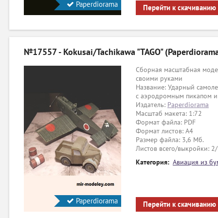
Paperdiorama
Перейти к скачиванию
№17557 - Kokusai/Tachikawa "TAGO" (Paperdioram
Сборная масштабная модел
своими руками
Название: Ударный самоле
с аэродромным пикапом и
Издатель:
Paperdiorama
Масштаб макета: 1:72
Формат файла: PDF
Формат листов: A4
Размер файла: 3,6 Мб.
Листов всего/выкройки: 2
Категория:
Авиация из бу
Paperdiorama
Перейти к скачиванию