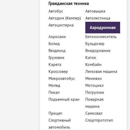
Гражданская техника
Автобус
Автовышка
Автодом (Кемпер)
Автолестница
Автоцистерна
Аэродромная
Аэросани
Бетоносмеситель
техника
Болид
Бульдозер
Вездеход
Внедорожник
Грузовик
Каток
Карета
Комбайн
Кроссовер
Легковая машина
Микроавтобус
Минивэн
Мопед
Мотоцикл
Пикап
Погрузчик
Подъемный кран
Пожарная
машина
Прицеп
Самосвал
Спортивный
Спортпрототип
автомобиль