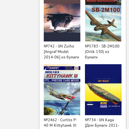
№742 - IJN Zuiho
№5783 - SB-2M100
[Angraf Model
(Orlik 130) из
2014-06] из бумаги
бумаги
ый
№2462 - Curtiss P-
№734 - IJN Kaga
40 M Kittyhawk III
[Дом Бумаги 2011-