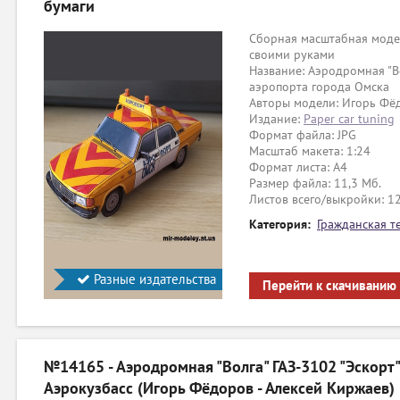
бумаги
Сборная масштабная модел
своими руками
Название: Аэродромная "Во
аэропорта города Омска
Авторы модели: Игорь Фё
Издание:
Paper car tuning
Формат файла: JPG
Масштаб макета: 1:24
Формат листа: А4
Размер файла: 11,3 Мб.
Листов всего/выкройки: 1
Категория:
Гражданская т
Разные издательства
Перейти к скачиванию
№14165 - Аэродромная "Волга" ГАЗ-3102 "Эскорт" 
Аэрокузбасс (Игорь Фёдоров - Алексей Киржаев)