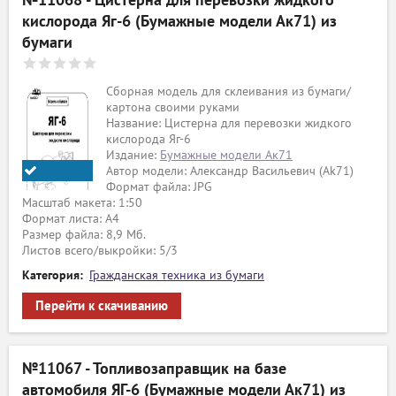
№11068 - Цистерна для перевозки жидкого
кислорода Яг-6 (Бумажные модели Ак71) из
бумаги
Сборная модель для склеивания из бумаги/
картона своими руками
Название: Цистерна для перевозки жидкого
кислорода Яг-6
Издание:
Бумажные модели Ак71
Автор модели: Александр Васильевич (Ak71)
Формат файла: JPG
Бумажные
Масштаб макета: 1:50
модели
Формат листа: А4
Ak71
Размер файла: 8,9 Мб.
Листов всего/выкройки: 5/3
Категория:
Гражданская техника из бумаги
Перейти к скачиванию
№11067 - Топливозаправщик на базе
автомобиля ЯГ-6 (Бумажные модели Ак71) из