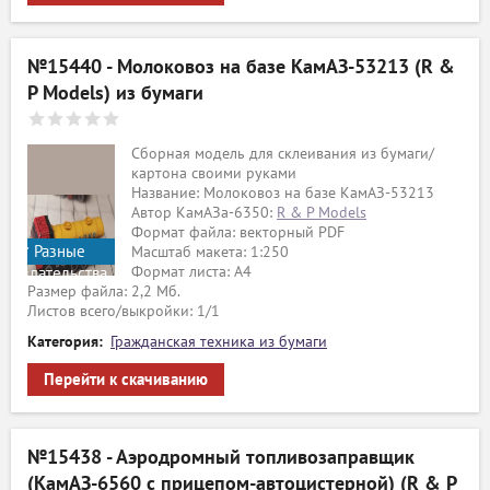
№15440 - Молоковоз на базе КамАЗ-53213 (R &
P Models) из бумаги
Сборная модель для склеивания из бумаги/
картона своими руками
Название: Молоковоз на базе КамАЗ-53213
Автор КамАЗа-6350:
R & P Models
Формат файла: векторный PDF
Разные
Масштаб макета: 1:250
Формат листа: А4
издательства
Размер файла: 2,2 Мб.
Листов всего/выкройки: 1/1
Категория:
Гражданская техника из бумаги
Перейти к скачиванию
№15438 - Аэродромный топливозаправщик
(КамАЗ-6560 с прицепом-автоцистерной) (R & P