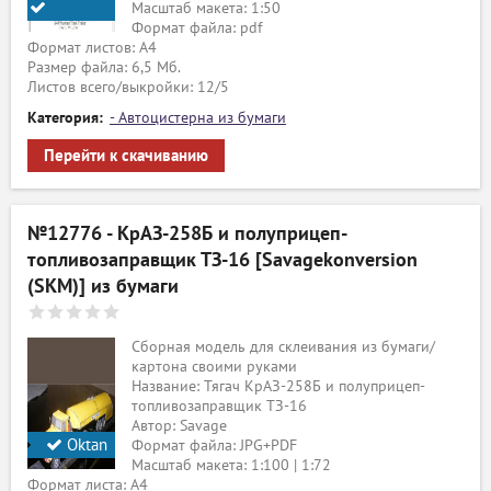
Масштаб макета: 1:50
Формат файла: pdf
Paperoom
Формат листов: A4
Размер файла: 6,5 Мб.
Листов всего/выкройки: 12/5
Категория:
- Автоцистерна из бумаги
Перейти к скачиванию
№12776 - КрАЗ-258Б и полуприцеп-
топливозаправщик ТЗ-16 [Savagekonversion
(SKM)] из бумаги
Сборная модель для склеивания из бумаги/
картона своими руками
Название: Тягач КрАЗ-258Б и полуприцеп-
топливозаправщик ТЗ-16
Автор: Savage
Oktan
Формат файла: JPG+PDF
Масштаб макета: 1:100 | 1:72
Формат листа: А4