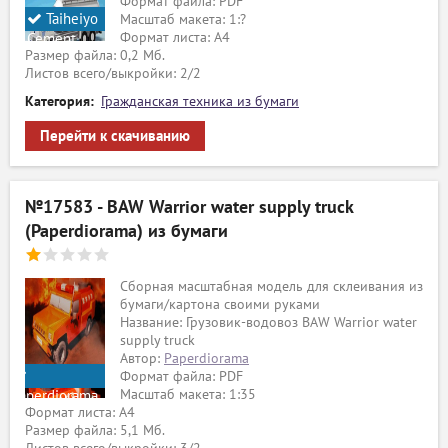
Формат файла: PDF
Taiheiyo
Масштаб макета: 1:?
Формат листа: А4
Cement
Размер файла: 0,2 Мб.
Листов всего/выкройки: 2/2
Категория:
Гражданская техника из бумаги
Перейти к скачиванию
№17583 - BAW Warrior water supply truck
(Paperdiorama) из бумаги
Сборная масштабная модель для склеивания из
бумаги/картона своими руками
Название: Грузовик-водовоз BAW Warrior water
supply truck
Автор:
Paperdiorama
Формат файла: PDF
Масштаб макета: 1:35
Paperdiorama
Формат листа: А4
Размер файла: 5,1 Мб.