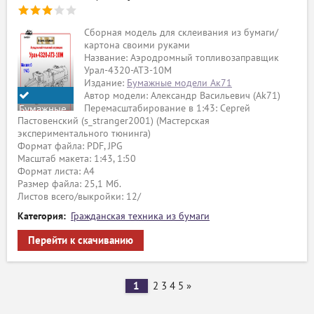
Сборная модель для склеивания из бумаги/
картона своими руками
Название: Аэродромный топливозаправщик
Урал-4320-АТЗ-10М
Издание:
Бумажные модели Ак71
Автор модели: Александр Васильевич (Ak71)
Перемасштабирование в 1:43: Сергей
Бумажные
Пастовенский (s_stranger2001) (Мастерская
модели
экспериментального тюнинга)
Ak71
Формат файла: PDF, JPG
Масштаб макета: 1:43, 1:50
Формат листа: А4
Размер файла: 25,1 Мб.
Листов всего/выкройки: 12/
Категория:
Гражданская техника из бумаги
Перейти к скачиванию
1
2
3
4
5
»