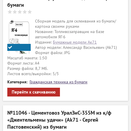
бумаги
Сборная модель для склеивания из бумаги/
картона своими руками
Название: Топливозаправщик на базе
автомобиля ЯГ-6
Издание:
Бумажные модели Ак71
Автор модели: Александр Васильевич (Ak71)
Формат файла: JPG
Бумажные
Масштаб макета: 1:50
модели
Формат листа: А4
Ak71
Размер файла: 8,7 Мб.
Листов всего/выкройки: 5/3
Категория:
Гражданская техника из бумаги
Перейти к скачиванию
№11046 - Цементовоз УралЗиС-355М из к/ф
«Джентельмены удачи» (Ak71 - Сергей
Пастовенский) из бумаги