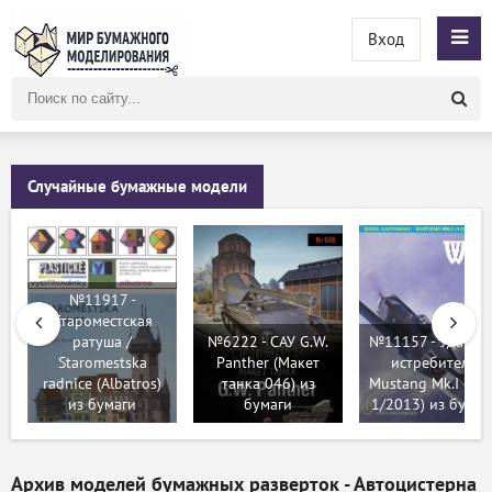
Вход
Поиск
по
сайту
Случайные бумажные модели
№11917 -
Староместская
ратуша /
№6222 - САУ G.W.
№11157 - Ударны
Staromestska
Panther (Макет
истребитель
radnice (Albatros)
танка 046) из
Mustang Mk.I (WA
из бумаги
бумаги
1/2013) из бумаг
Архив моделей бумажных разверток - Автоцистерна