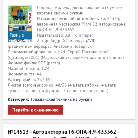
Сборная модель для склеивания из бумаги/
картона своими руками
Название: Грузовой автомобиль ЗиЛ-4333,
аварийная мастерская РЖМ-52, автоцистерна
Г6-ОПА-4,9-433362
Разные
Издательство:
All From Paper
Автор: Андрей Романчук (AVR)
издательства
Градиентный перекрас: Анатолий Новарчук
Перемасштабирование в 1:24: Сергей Пастовенский
(s_stranger2001) (Мастерская экспериментального тюнинга)
Формат файла: PDF (растр)
Масштаб макета: 1:24
Формат листа: А4
Размер файла: 27,3 Мб.
Листов всего/выкройки: 48/38 (4 цвета кабины, 4 цвета
кузова, 4 варианта фургона, 5 вариантов цистерны)
Категория:
Гражданская техника из бумаги
Перейти к скачиванию
№14513 - Автоцистерна Г6-ОПА-4,9-433362 -