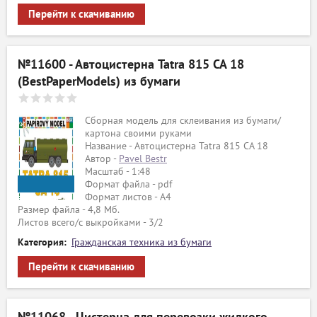
Перейти к скачиванию
№11600 - Автоцистерна Tatra 815 CA 18
(BestPaperModels) из бумаги
Сборная модель для склеивания из бумаги/
картона своими руками
Название - Автоцистерна Tatra 815 CA 18
Автор -
Pavel Bestr
Масштаб - 1:48
Формат файла - pdf
Формат листов - A4
estpapermodels
Размер файла - 4,8 Мб.
Листов всего/с выкройками - 3/2
Категория:
Гражданская техника из бумаги
Перейти к скачиванию