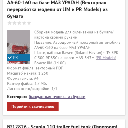
АА-60-160 на базе МАЗ УРАГАН (Векторная
переработка модели от JJM и PR Models) из
бумаги
Сборная модель для склеивания из бумаги/
картона своими руками
Название: Аэродромный пожарный автомобиль
АА-60-160 на базе МАЗ УРАГАН
Шасси, кабина: Rawen (Roland Havran) - ПУ ЗРК
PR
С-300 9П85С на шасси МАЗ-543М (
PR Models
)
Бочка: JJM (1:100)
Models
Формат файла: векторный PDF
Масштаб макета: 1:250
Формат листа: А4
Размер файла: 3,7 Мб.
Листов всего/выкройки: 1/1
Категория:
Гражданская техника из бумаги
Перейти к скачиванию
№12826 - Scania 110 trailer fuel tank (Paperoom)