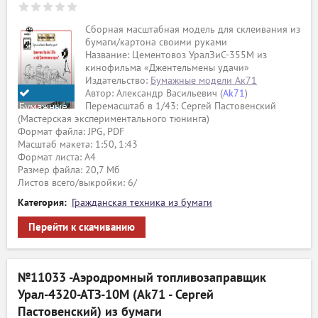
Сборная масштабная модель для склеивания из
бумаги/картона своими руками
Название: Цементовоз УралЗиС-355М из
кинофильма «Джентельмены удачи»
Издательство:
Бумажные модели Ак71
Автор: Александр Васильевич (
Ak71
)
Перемасштаб в 1/43: Сергей Пастовенский
Бумажные
(Мастерская экспериментального тюнинга)
модели
Формат файла: JPG, PDF
Ak71
Масштаб макета: 1:50, 1:43
Формат листа: А4
Размер файла: 20,7 Мб
Листов всего/выкройки: 6/
Категория:
Гражданская техника из бумаги
Перейти к скачиванию
№11033 -Аэродромный топливозаправщик
Урал-4320-АТЗ-10М (Ak71 - Сергей
Пастовенский) из бумаги