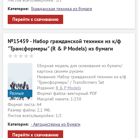
Листов всего/выкройки: 3/2
Категория:
Гражданская техника из бумаги
Перейти к скачиванию
№15459 - Набор гражданской техники из к/ф
"Трансформеры" (R & P Models) из бумаги
Сборная модель для склеивания из бумаги/
картона своими руками
Название: Набор гражданской техники из к/ф
"Трансформеры" / Transformers Set
Издание:
R & P Models
Разные
Формат файла: векторный PDF
Масштаб макета: 1:250
издательства
Формат листа: А4
Размер файла: 2,1 Мб.
Листов всего/выкройки: 1/1
Категория:
- Автоцистерна из бумаги
ый
Перейти к скачиванию