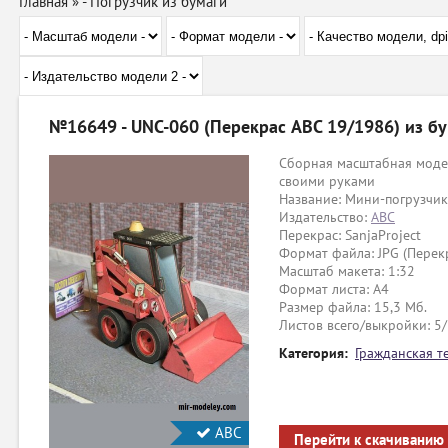
Главная
»
- Погрузчик из бумаги
№16649 - UNC-060 (Перекрас ABC 19/1986) из б
Сборная масштабная модел
своими руками
Название: Мини-погрузчи
Издательство:
ABC
Перекрас: SanjaProject
Формат файла: JPG (Перек
Масштаб макета: 1:32
Формат листа: А4
Размер файла: 15,3 Мб.
Листов всего/выкройки: 5
Категория:
Гражданская т
АВС
Перейти к скачиванию