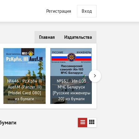
Регистрация
Вход
Главная
Издательства
№446 - Pz.Kpfw III
№551 - Ил-103
Ausf.M (Panzer III)
МЧС Беларуси
№424 - SdKfz 234-
[Model Card 080]
[Русские инженеры
4 Lauben [GPM
из бумаги
20] из бумаги
351] из бумаги
бумаги