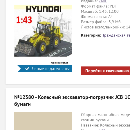
Издание:
ZMK
Формат файла: PDF
Масштаб: 1:43, 1:100
Формат листа: А4
Размер файла: 3,9 Мб.
Листов всего/выкройки: 1
Категория:
Гражданская т
Разные издательства
Перейти к скачиванию
№12380 - Колесный экскаватор-погрузчик JCB 1CX 
бумаги
Сборная масштабная модел
своими руками
Название: Колесный экска