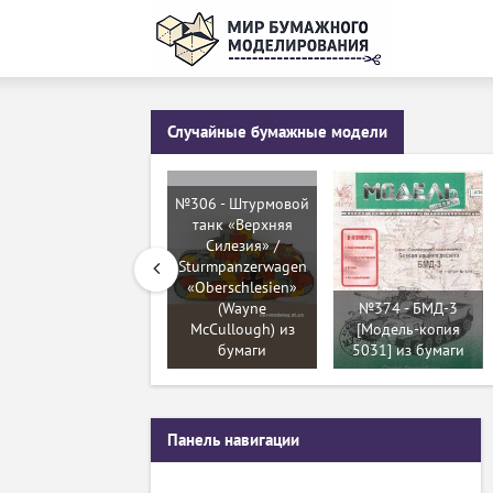
Случайные бумажные модели
№306 - Штурмовой
танк «Верхняя
Силезия» /
Sturmpanzerwagen
«Oberschlesien»
(Wayne
№374 - БМД-3
McCullough) из
[Модель-копия
бумаги
5031] из бумаги
Панель навигации