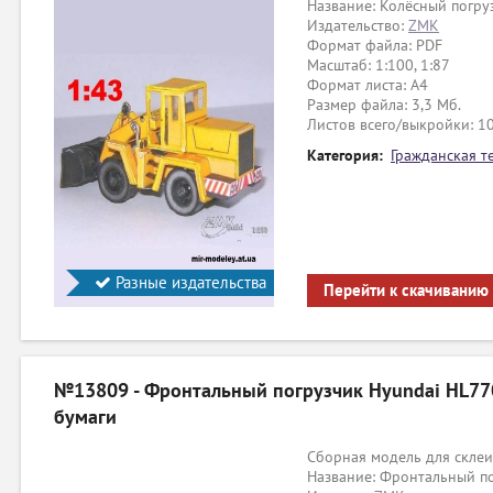
Название: Колёсный погру
Издательство:
ZMK
Формат файла: PDF
Масштаб: 1:100, 1:87
Формат листа: А4
Размер файла: 3,3 Мб.
Листов всего/выкройки: 1
Категория:
Гражданская т
Разные издательства
Перейти к скачиванию
№13809 - Фронтальный погрузчик Hyundai HL770
бумаги
Сборная модель для склеи
Название: Фронтальный п