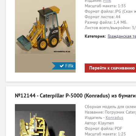
Издание:
Fifik
Масштаб макета: 1:35
Формат файла: JPG (Скан ж
Формат листов: A4
Размер файла: 1,4 Мб.
Листов всего/выкройки: 3
Категория:
Гражданская т
Fifik
Перейти к скачиванию
№12144 - Caterpillar P-5000 (Konradus) из бумаги
Сборная модель для склеи
Название: Погрузчик Cater
Издатель -
Konradus
Автор: Klaymen
Формат файла: PDF
Масштаб макета: 1:25