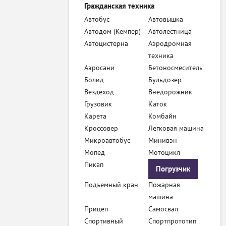
Гражданская техника
Автобус
Автовышка
Автодом (Кемпер)
Автолестница
Автоцистерна
Аэродромная
техника
Аэросани
Бетоносмеситель
Болид
Бульдозер
Вездеход
Внедорожник
Грузовик
Каток
Карета
Комбайн
Кроссовер
Легковая машина
Микроавтобус
Минивэн
Мопед
Мотоцикл
Пикап
Погрузчик
Подъемный кран
Пожарная
машина
Прицеп
Самосвал
Спортивный
Спортпрототип