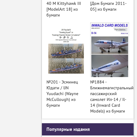
40 M Kittyhawk III
[Дом Бумаги 2011-
[ModelArt 18] из
05] из бумаги
бумаги
№201 - Эсминец
№1884 -
Юдати / IJN
Ближнемагистральный
Yuudachi (Wayne
пассажирский
McCullough) из
самолет Ил-14 / Il-
бумаги
14 (Inward Card
Models) из бумаги
Популярные издания