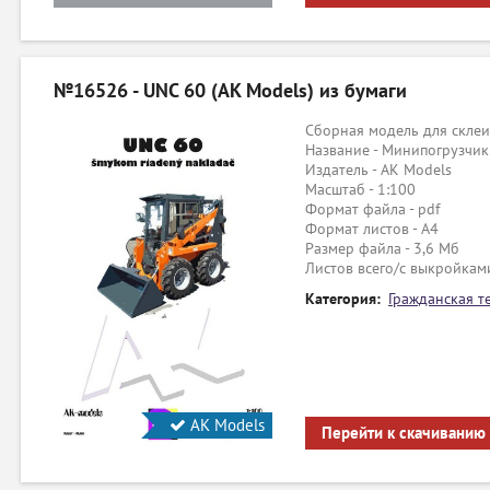
№16526 - UNC 60 (AK Models) из бумаги
Сборная модель для склеи
Название - Минипогрузчик
Издатель - AK Models
Масштаб - 1:100
Формат файла - pdf
Формат листов - A4
Размер файла - 3,6 Мб
Листов всего/с выкройками
Категория:
Гражданская т
AK Models
Перейти к скачиванию