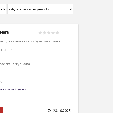
умаги
ь для склеивания из бумаги/картона
к UNC-060
рас скана журнала)
/3
ехника из бумаги
28.10.2025