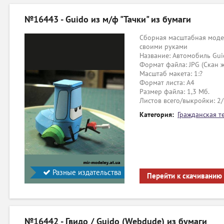
№16443 - Guido из м/ф "Тачки" из бумаги
Сборная масштабная модел
своими руками
Название: Автомобиль Guid
Формат файла: JPG (Скан ж
Масштаб макета: 1:?
Формат листа: А4
Размер файла: 1,3 Мб.
Листов всего/выкройки: 2
Категория:
Гражданская т
Разные издательства
Перейти к скачиванию
№16442 - Гвидо / Guido (Webdude) из бумаги