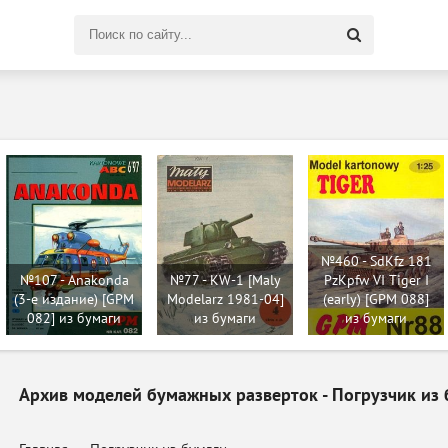
Поиск
по
сайту
№460 - SdKfz 181
№107 - Anakonda
№77 - KW-1 [Maly
PzKpfw VI Tiger I
(3-е издание) [GPM
Modelarz 1981-04]
(early) [GPM 088]
082] из бумаги
из бумаги
из бумаги
Архив моделей бумажных разверток - Погрузчик из 