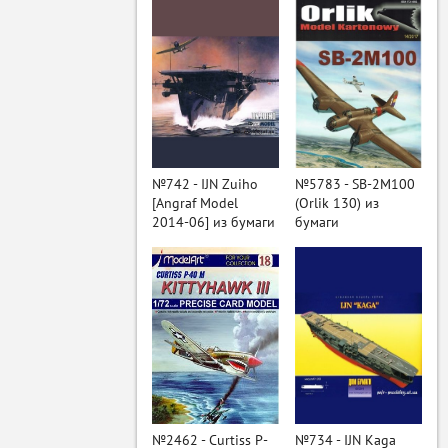
№742 - IJN Zuiho
№5783 - SB-2M100
[Angraf Model
(Orlik 130) из
2014-06] из бумаги
бумаги
ый
№2462 - Curtiss P-
№734 - IJN Kaga