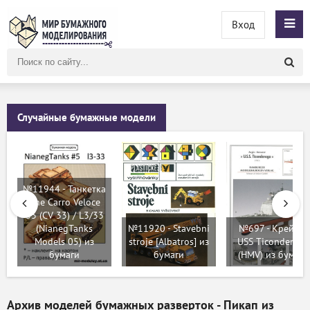
Вход
Поиск
по
сайту
Случайные бумажные модели
№11944 - Танкетка
The Carro Veloce
33 (CV 33) / L3/33
(NianegTanks
№11920 - Stavebni
№697 - Крейсер
Models 05) из
stroje [Albatros] из
USS Ticonderoga
бумаги
бумаги
(HMV) из бумаги
Архив моделей бумажных разверток - Пикап из