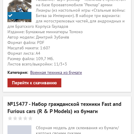
на базе броеавтомобиля "Реилар" армии
Лианры (из настольной игры «Стальные войны:
Битва за Империю»). В наборе три варианта:
для мотострелковых частей, для андроидных и
Дмитрий
для Братского Корпуса Гауладов
Зубачёв
Издание: Бумажные миниатюры Томоко
Автор модели: Дмитрий Зубачёв
Формат файла: PDF
Масштаб макета: 1:60?
Формат листа: А4
Размер файла: 109,7 Мб.
Листов всего/выкройки: 11/3+3
Категория:
Военная техника из бумаги
Перейти к скачиванию
№15477 - Набор гражданской техники Fast and
Furious cars (R & P Models) из бумаги
Сборная модель для склеивания из бумаги/
картона своими руками