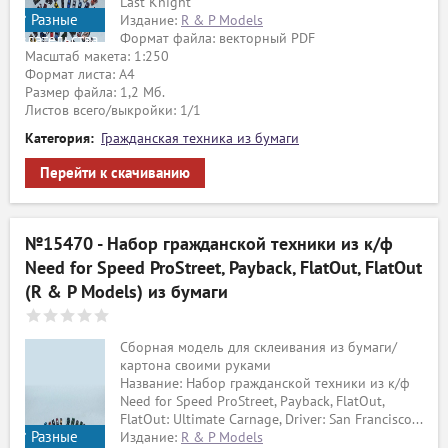
Last Knight
Разные
Издание:
R & P Models
Формат файла: векторный PDF
издательства
Масштаб макета: 1:250
Формат листа: А4
Размер файла: 1,2 Мб.
Листов всего/выкройки: 1/1
Категория:
Гражданская техника из бумаги
Перейти к скачиванию
№15470 - Набор гражданской техники из к/ф
Need for Speed ProStreet, Payback, FlatOut, FlatOut
(R & P Models) из бумаги
Сборная модель для склеивания из бумаги/
картона своими руками
Название: Набор гражданской техники из к/ф
Need for Speed ProStreet, Payback, FlatOut,
FlatOut: Ultimate Carnage, Driver: San Francisco...
Разные
Издание:
R & P Models