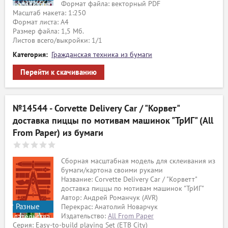
Формат файла: векторный PDF
издательства
Масштаб макета: 1:250
Формат листа: А4
Размер файла: 1,5 Мб.
Листов всего/выкройки: 1/1
Категория:
Гражданская техника из бумаги
Перейти к скачиванию
№14544 - Corvette Delivery Car / "Корвет"
доставка пиццы по мотивам машинок "ТрИГ" (All
From Paper) из бумаги
Сборная масштабная модель для склеивания из
бумаги/картона своими руками
Название: Corvette Delivery Car / "Корветт"
доставка пиццы по мотивам машинок "ТрИГ"
Автор: Андрей Романчук (AVR)
Разные
Перекрас: Анатолий Новарчук
Издательство:
All From Paper
издательства
Серия: Easy-to-build playing Set (ETB City)