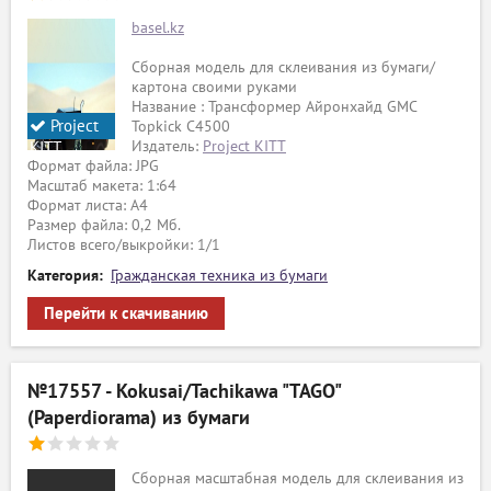
basel.kz
Сборная модель для склеивания из бумаги/
картона своими руками
Название : Трансформер Айронхайд GMC
Project
Topkick C4500
Издатель:
Project KITT
KITT
Формат файла: JPG
Масштаб макета: 1:64
Формат листа: А4
Размер файла: 0,2 Мб.
Листов всего/выкройки: 1/1
Категория:
Гражданская техника из бумаги
Перейти к скачиванию
№17557 - Kokusai/Tachikawa "TAGO"
(Paperdiorama) из бумаги
Сборная масштабная модель для склеивания из