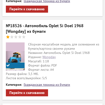
Категория:
Гражданская техника из бумаги
Перейти к скачиванию
№18526 - Автомобиль Oplet Si Doel 1968
[Wongday] из бумаги
Сборная масштабная модель для склеивания из
бумаги/картона своими руками
Название: Автомобиль Oplet Si Doel 1968
Издание:
Wongday
Масштаб: 1:18
Формат файла: PDF
Формат листа: А4
Wongday
Размер файла: 3,5 Мб.
Листов всего/выкройки: 5/5
Категория:
Гражданская техника из бумаги
Перейти к скачиванию
ый