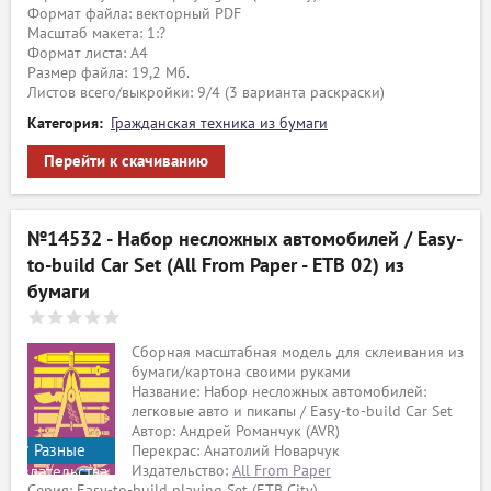
Формат файла: векторный PDF
Масштаб макета: 1:?
Формат листа: А4
Размер файла: 19,2 Мб.
Листов всего/выкройки: 9/4 (3 варианта раскраски)
Категория:
Гражданская техника из бумаги
Перейти к скачиванию
№14532 - Набор несложных автомобилей / Easy-
to-build Car Set (All From Paper - ETB 02) из
бумаги
Сборная масштабная модель для склеивания из
бумаги/картона своими руками
Название: Набор несложных автомобилей:
легковые авто и пикапы / Easy-to-build Car Set
Автор: Андрей Романчук (AVR)
Разные
Перекрас: Анатолий Новарчук
Издательство:
All From Paper
издательства
Серия: Easy-to-build playing Set (ETB City)