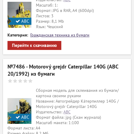
Масштаб: 1:
Формат: JPG в RAR, А4 (600dpi)
Листов: 3
АВС
Размер: 8,1 Mb
Язык: Чешский
Категория:
Гражданская техника из бумаги
Перейти к скачиванию
№7486 - Motorový grejdr Caterpillar 140G (ABC
20/1992) из бумаги
Сборная модель для склеивания из бумаги/
картона своими руками
Название: Автогрейдер Ка́терпиллер 140G /
Motorový grejdr Caterpillar 140G
Издательство:
ABC
АВС
Формат файла: jpg (Скан журнала)
Масштаб макета: 1:100
Формат листа: А4
Размер файла: 8,2 Мб.