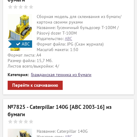
Сборная модель для склеивания из бумаги/
картона своими руками
Название: Гусеничный бульдозер T-100M /
Pásový dozer T-100M
Издательство:
ABC
АВС
Формат файла: JPG (Скан журнала)
Масштаб макета: 1:50
Формат листа: А4
Размер файла: 15,7 Мб.
Листов всего/выкройки: 4/
Категория:
Гражданская техника из бумаги
Перейти к скачиванию
№7825 - Caterpillar 140G [ABC 2003-16] из
бумаги
Название: Caterpillar 140G
Издательство:
ABC