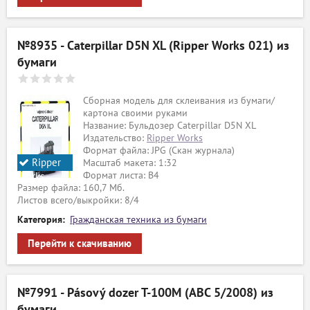
№8935 - Caterpillar D5N XL (Ripper Works 021) из
бумаги
Сборная модель для склеивания из бумаги/
картона своими руками
Название: Бульдозер Caterpillar D5N XL
Издательство:
Ripper Works
Формат файла: JPG (Скан журнала)
Ripper
Масштаб макета: 1:32
Формат листа: В4
Works
Размер файла: 160,7 Мб.
Листов всего/выкройки: 8/4
Категория:
Гражданская техника из бумаги
Перейти к скачиванию
№7991 - Pásový dozer T-100M (ABC 5/2008) из
бумаги