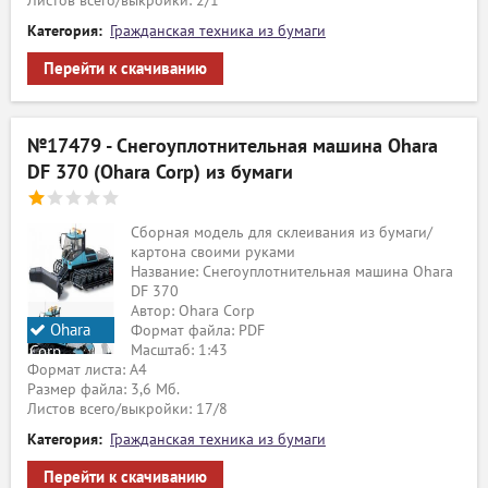
Листов всего/выкройки: 2/1
Категория:
Гражданская техника из бумаги
Перейти к скачиванию
№17479 - Снегоуплотнительная машина Ohara
DF 370 (Ohara Corp) из бумаги
Сборная модель для склеивания из бумаги/
картона своими руками
Название: Снегоуплотнительная машина Ohara
DF 370
Автор: Ohara Corp
Ohara
Формат файла: PDF
Масштаб: 1:43
Corp
Формат листа: А4
Размер файла: 3,6 Мб.
Листов всего/выкройки: 17/8
Категория:
Гражданская техника из бумаги
ый
Перейти к скачиванию