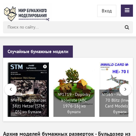
Вход
Поиск
по
сайту
Случайные бумажные модели
№1719 - Doplnky
№565 - Heinkel H
№671 - Jagdpanzer
kolejiste [ABC
70 Blitz (Inwald
38(t) Hetzer [STM
1976-16] из
Card Models) из
05] из бумаги
бумаги
бумаги
Архив моделей бумажных разверток - Бульдозер из