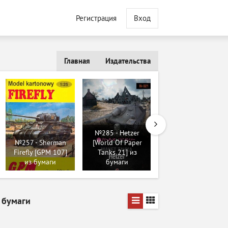
Регистрация
Вход
Главная
Издательства
№225 - Эсминец
типа Гридли USS
№285 - Hetzer
Maury / USS Maury
№257 - Sherman
[World Of Paper
DD 401 (Wayne
Firefly [GPM 107]
Tanks 21] из
McCullough) из
из бумаги
бумаги
бумаги
 бумаги