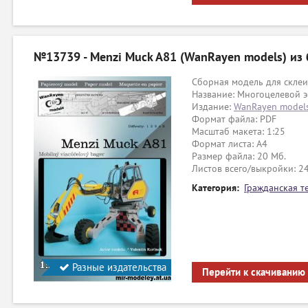
№13739 - Menzi Muck A81 (WanRayen models) из
Сборная модель для склеи
Название: Многоцелевой э
Издание:
WanRayen model
Формат файла: PDF
Масштаб макета: 1:25
Формат листа: А4
Размер файла: 20 Мб.
Листов всего/выкройки: 2
Категория:
Гражданская т
Разные издательства
Перейти к скачиванию