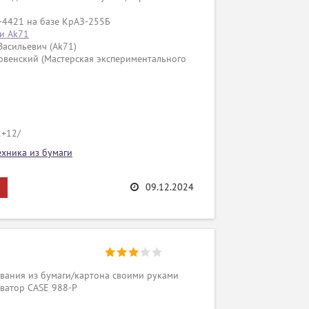
-4421 на базе КрАЗ-255Б
и Ak71
Васильевич (Ak71)
овенский (Мастерская экспериментального
2+12/
ехника из бумаги
09.12.2024
вания из бумаги/картона своими руками
аватор CASE 988-P