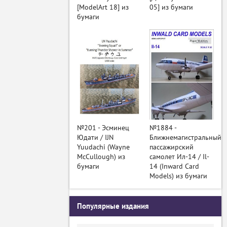
[ModelArt 18] из
05] из бумаги
бумаги
№201 - Эсминец
№1884 -
Юдати / IJN
Ближнемагистральный
Yuudachi (Wayne
пассажирский
McCullough) из
самолет Ил-14 / Il-
бумаги
14 (Inward Card
Models) из бумаги
Популярные издания