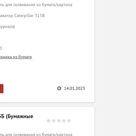
ь для склеивания из бумаги/картона
аватор Caterpillar 315B
журнала)
/3
ехника из бумаги
14.01.2025
55Б (Бумажные
ь для склеивания из бумаги/картона