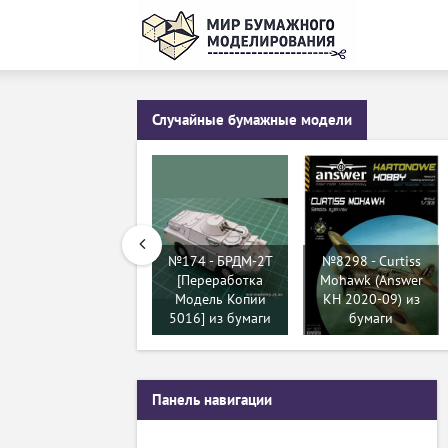
Случайные бумажные модели
№174 - БРДМ-2Т
№8298 - Curtiss
[Переработка
Mohawk (Answer
Модель Копии
KH 2020-09) из
5016] из бумаги
бумаги
Панель навигации