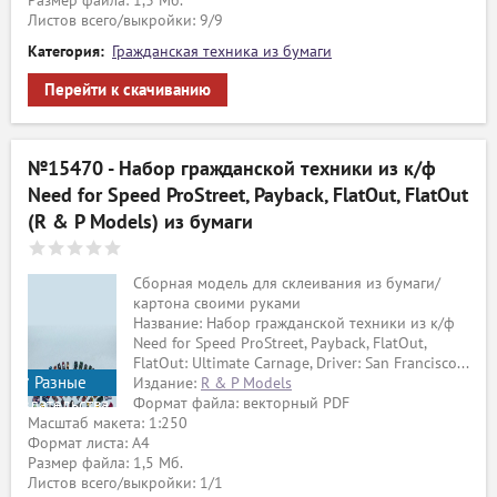
Размер файла: 1,3 Мб.
Листов всего/выкройки: 9/9
Категория:
Гражданская техника из бумаги
Перейти к скачиванию
№15470 - Набор гражданской техники из к/ф
Need for Speed ProStreet, Payback, FlatOut, FlatOut
(R & P Models) из бумаги
Сборная модель для склеивания из бумаги/
картона своими руками
Название: Набор гражданской техники из к/ф
Need for Speed ProStreet, Payback, FlatOut,
FlatOut: Ultimate Carnage, Driver: San Francisco...
Разные
Издание:
R & P Models
Формат файла: векторный PDF
издательства
Масштаб макета: 1:250
Формат листа: А4
ый
Размер файла: 1,5 Мб.
Листов всего/выкройки: 1/1