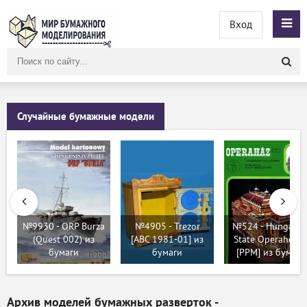
Вход
Поиск
по
сайту
Случайные бумажные модели
№9930 - ORP Burza
№4905 - Trezor
№524 - Hungaria
(Quest 002) из
[ABC 1981-01] из
State Operahous
бумаги
бумаги
[PPM] из бумаги
Архив моделей бумажных разверток -