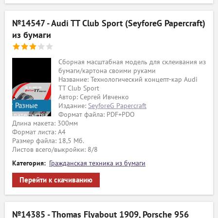
№14547 - Audi TT Club Sport (SeyforeG Papercraft)
из бумаги
Сборная масштабная модель для склеивания из
бумаги/картона своими руками
Название: Технологический концепт-кар Audi
TT Club Sport
Автор: Сергей Ивченко
Разные
Издание:
SeyforeG Papercraft
Формат файла: PDF+PDO
издательства
Длина макета: 300мм
Формат листа: А4
Размер файла: 18,5 Мб.
Листов всего/выкройки: 8/8
Категория:
Гражданская техника из бумаги
Перейти к скачиванию
№14385 - Thomas Flyabout 1909, Porsche 956