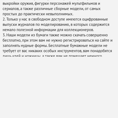
выкройки оружия, фигурки персонажей мультфильмов и
сериалов, а также различные сборные модели, от самых
простых до практически невыполнимых.
2. Только у нас в свободном доступе имеются оцифрованные
выпуски журналов по моделированию, в которых содержится
немало полезной информации для коллекционеров.
3. Наши модели из бумаги также можно скачать совершенно
бесплатно, при этом вам не нужно регистрироваться на сайте и
заполнять нудные формы. Бесплатные бумажные модели не
требует от вас никаких особых инструментов, вам понадобятся
лишь клей и ножницы, а также вам не помешает немного
ловкости и гибкости пальцев.
4. Кроме того, мы научим вас правильно собирать модели и
дадим несколько полезных советов по выбору инструмента для
сборки.
Начните создавать свою коллекцию с нами уже сейчас!
Все развертки размещены на
Правообладателям
Написать нам