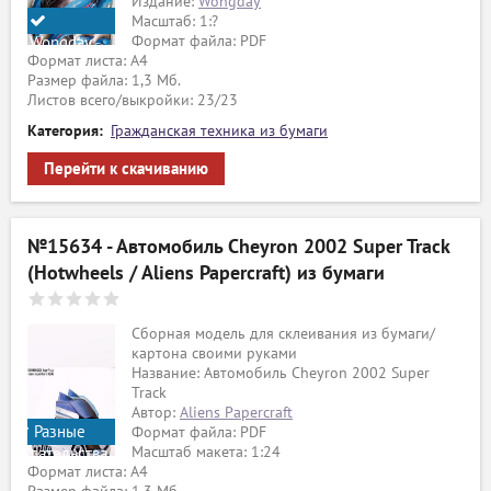
Издание:
Wongday
Масштаб: 1:?
Формат файла: PDF
Wongday
Формат листа: А4
Размер файла: 1,3 Мб.
Листов всего/выкройки: 23/23
Категория:
Гражданская техника из бумаги
Перейти к скачиванию
№15634 - Автомобиль Cheyron 2002 Super Track
(Hotwheels / Aliens Papercraft) из бумаги
Сборная модель для склеивания из бумаги/
картона своими руками
Название: Автомобиль Cheyron 2002 Super
Track
Автор:
Aliens Papercraft
Разные
Формат файла: PDF
Масштаб макета: 1:24
издательства
Формат листа: А4