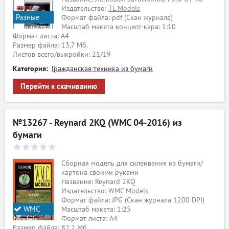
Издательство:
TL Models
Разные
Формат файла: pdf (Скан журнала)
Масштаб макета концепт-кара: 1:10
издательства
Формат листа: А4
Размер файла: 13,7 Мб.
Листов всего/выкройки: 21/19
Категория:
Гражданская техника из бумаги
Перейти к скачиванию
№13267 - Reynard 2KQ (WMC 04-2016) из
бумаги
Сборная модель для склеивания из бумаги/
картона своими руками
Название: Reynard 2KQ
Издательство:
WMC Models
Формат файла: JPG (Скан журнала 1200 DPI)
WMC
Масштаб макета: 1:25
Формат листа: А4
Models
Размер файла: 82,2 Мб.