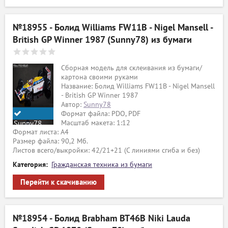
№18955 - Болид Williams FW11B - Nigel Mansell -
British GP Winner 1987 (Sunny78) из бумаги
Сборная модель для склеивания из бумаги/
картона своими руками
Название: Болид Williams FW11B - Nigel Mansell
- British GP Winner 1987
Автор:
Sunny78
Формат файла: PDO, PDF
Масштаб макета: 1:12
Sunny78
Формат листа: А4
Размер файла: 90,2 Мб.
Листов всего/выкройки: 42/21+21 (С линиями сгиба и без)
Категория:
Гражданская техника из бумаги
Перейти к скачиванию
№18954 - Болид Brabham BT46B Niki Lauda