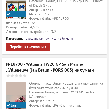
Название - Болиды F1,F2,F3 из игры POD: Planet
of Death (Extra)
Автор - zxc6713
Масштаб - 1:?
Формат файла - PDF , PDO
zxc6713
Формат листов - A4
Размер файла - 4,5 Мб.
Листов всего/с выкройками - 3/2
Категория:
Гражданская техника из бумаги
Перейти к скачиванию
№18790 - Williams FW20 GP San Marino
J.Villeneuve (Jan Braun - PORS 003) из бумаги
Сборная масштабная модель для склеивания из
бумаги/картона своими руками
Название: Болид Williams FW20 GP San Marino
J.Villeneuve
Автор: Jan Braun
Jan
Формат файла: JPG (Скан журнала)