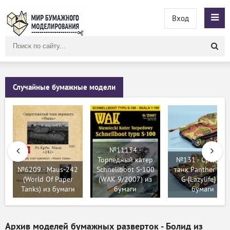
Вход
Поиск
по
сайту
Случайные бумажные модели
№11134 -
Торпедный катер
№131 - Средний
№6209 - Maus-242
Schnellboot S-100
танк Panther Ausf
(World Of Paper
(WAK 9/2007) из
G [Lazylife] из
Tanks) из бумаги
бумаги
бумаги
Архив моделей бумажных разверток - Болид из