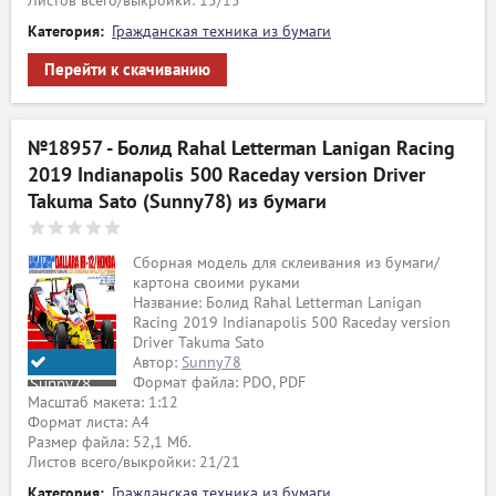
Листов всего/выкройки: 15/15
Категория:
Гражданская техника из бумаги
Перейти к скачиванию
№18957 - Болид Rahal Letterman Lanigan Racing
2019 Indianapolis 500 Raceday version Driver
Takuma Sato (Sunny78) из бумаги
Сборная модель для склеивания из бумаги/
картона своими руками
Название: Болид Rahal Letterman Lanigan
Racing 2019 Indianapolis 500 Raceday version
Driver Takuma Sato
Автор:
Sunny78
Формат файла: PDO, PDF
Sunny78
Масштаб макета: 1:12
Формат листа: А4
Размер файла: 52,1 Мб.
ый
Листов всего/выкройки: 21/21
Категория:
Гражданская техника из бумаги