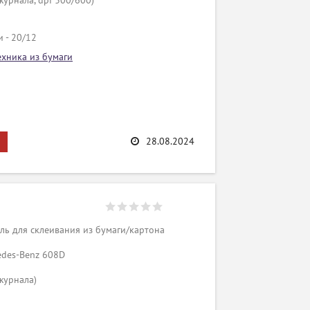
журнала, dpi 300/600)
 - 20/12
ехника из бумаги
28.08.2024
ь для склеивания из бумаги/картона
edes-Benz 608D
журнала)