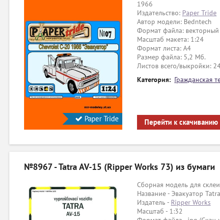
1966
Издательство:
Paper Tride
Автор модели: Bedntech
Формат файла: векторный
Масштаб макета: 1:24
Формат листа: A4
Размер файла: 5,2 Мб.
Листов всего/выкройки: 2
Категория:
Гражданская т
Paper Tride
Перейти к скачиванию
№8967 - Tatra AV-15 (Ripper Works 73) из бумаги
Сборная модель для склеи
Название - Эвакуатор Tatr
Издатель -
Ripper Works
Масштаб - 1:32