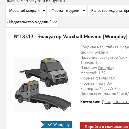
Главная
»
- Эвакуатор из бумаги
№18513 - Эвакуатор Vauxhall Movano [Wongday]
Сборная масштабная модел
своими руками
Название: Эвакуатор Vauxh
Transporter
Издание:
Wongday
Масштаб: 1:32
Формат файла: PDF
Формат листа: А4
Размер файла: 2,5 Мб.
Листов всего/выкройки: 6
Категория:
Гражданская т
Wongday
Перейти к скачиванию