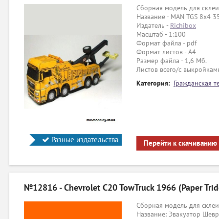
Сборная модель для склеи
Название - MAN TGS 8x4 35
Издатель -
Richibox
Масштаб - 1:100
Формат файла - pdf
Формат листов - A4
Размер файла - 1,6 Мб.
Листов всего/с выкройками
Категория:
Гражданская т
Разные издательства
Перейти к скачиванию
№12816 - Chevrolet C20 TowTruck 1966 (Paper Trid
Сборная модель для склеи
Название: Эвакуатор Шевр