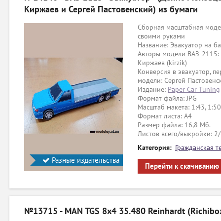
Киржаев и Сергей Пастовенский) из бумаги
Сборная масштабная модел
своими руками
Название: Эвакуатор на б
Авторы модели ВАЗ-2115:
Киржаев (kirzik)
Конверсия в эвакуатор, пе
модели: Сергей Пастовенс
Издание:
Paper Car Tuning
Формат файла: JPG
Масштаб макета: 1:43, 1:50
Формат листа: А4
Размер файла: 16,8 Мб.
Листов всего/выкройки: 2
Категория:
Гражданская т
Разные издательства
Перейти к скачиванию
№13715 - MAN TGS 8x4 35.480 Reinhardt (Richibo