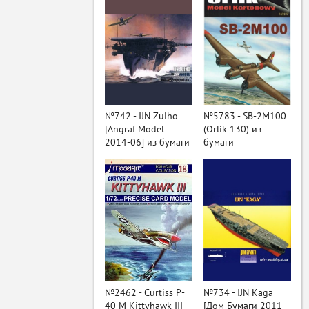
№742 - IJN Zuiho
№5783 - SB-2M100
[Angraf Model
(Orlik 130) из
2014-06] из бумаги
бумаги
ый
№2462 - Curtiss P-
№734 - IJN Kaga
40 M Kittyhawk III
[Дом Бумаги 2011-