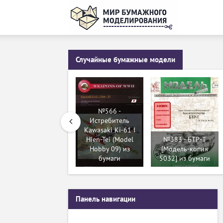
Случайные бумажные модели
№566 -
Истребитель
Kawasaki Ki-61 I
Hien-Tei (Model
№383 - БТР-T
Hobby 09) из
[Модель-копия
бумаги
5032] из бумаги
Панель навигации