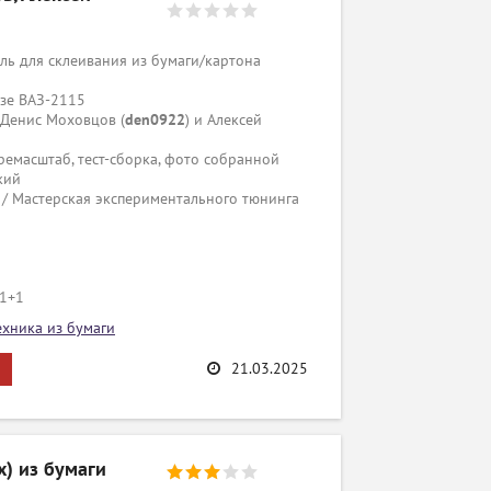
ь для склеивания из бумаги/картона
азе ВАЗ-2115
 Денис Моховцов (
den0922
) и Алексей
ремасштаб, тест-сборка, фото собранной
кий
/ Мастерская экспериментального тюнинга
/1+1
ехника из бумаги
21.03.2025
x) из бумаги