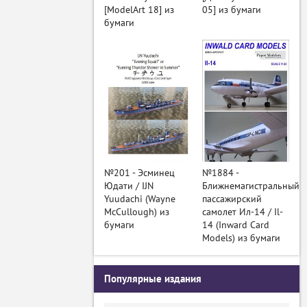
[ModelArt 18] из
05] из бумаги
бумаги
№201 - Эсминец
№1884 -
Юдати / IJN
Ближнемагистральный
Yuudachi (Wayne
пассажирский
McCullough) из
самолет Ил-14 / Il-
бумаги
14 (Inward Card
Models) из бумаги
Популярные издания