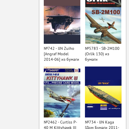
№742 - IJN Zuiho
№5783 - SB-2M100
[Angraf Model
(Orlik 130) из
2014-06] из бумаги
бумаги
ый
№2462 - Curtiss P-
№734 - IJN Kaga
40 M Kittyhawk III
[Дом Бумаги 2011-