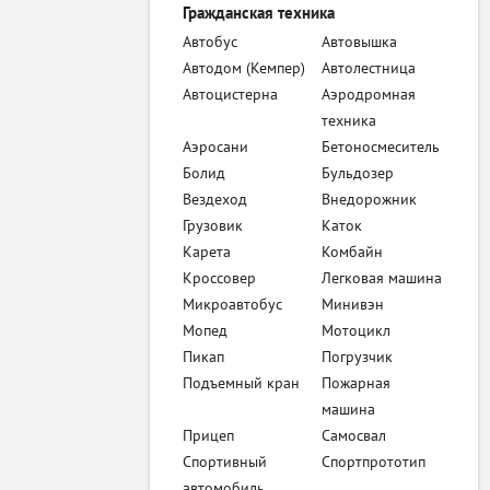
Гражданская техника
Автобус
Автовышка
Автодом (Кемпер)
Автолестница
Автоцистерна
Аэродромная
техника
Аэросани
Бетоносмеситель
Болид
Бульдозер
Вездеход
Внедорожник
Грузовик
Каток
Карета
Комбайн
Кроссовер
Легковая машина
Микроавтобус
Минивэн
Мопед
Мотоцикл
Пикап
Погрузчик
Подъемный кран
Пожарная
машина
Прицеп
Самосвал
Спортивный
Спортпрототип
автомобиль