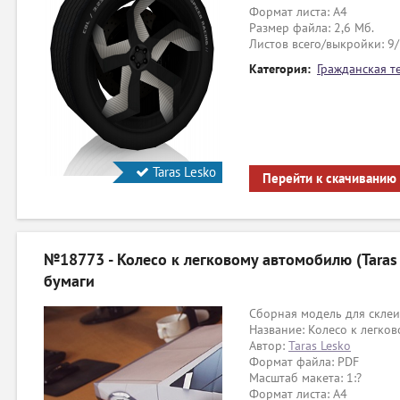
Формат листа: А4
Размер файла: 2,6 Мб.
Листов всего/выкройки: 9
Категория:
Гражданская т
Taras Lesko
Перейти к скачиванию
№18773 - Колесо к легковому автомобилю (Taras 
бумаги
Сборная модель для склеи
Название: Колесо к легко
Автор:
Taras Lesko
Формат файла: PDF
Масштаб макета: 1:?
Формат листа: А4