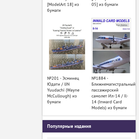
[ModelArt 18] из
05] из бумаги
бумаги
№201 - Эсминец
№1884 -
Юдати / IJN
Ближнемагистральный
Yuudachi (Wayne
пассажирский
McCullough) из
самолет Ил-14 / Il-
бумаги
14 (Inward Card
Models) из бумаги
Популярные издания