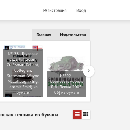
Регистрация
Вход
Главная
Издательства
№178 - Грузовые
суда Politician,
Craftsman, Reliant,
Collegian,
№11961 -
Statesman (Wayne
№292 -
Ракетный катер
McCullough - Ing.
Бронеавтомобиль
«Бывалый» (Умная
Jaromir Smid) из
Д-8 [Левша 2005-
бумага 026) из
бумаги
06] из бумаги
бумаги
нская техника из бумаги