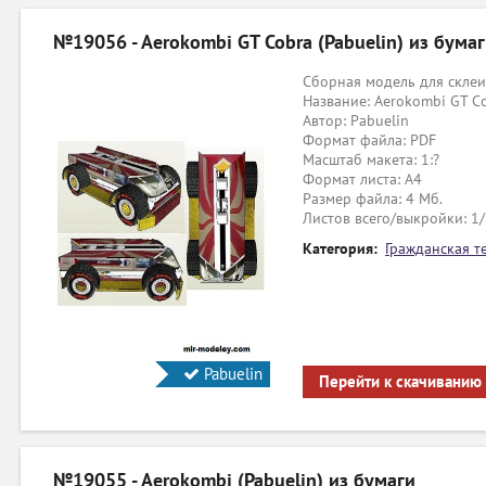
№19056 - Aerokombi GT Cobra (Pabuelin) из бума
Сборная модель для склеи
Название: Aerokombi GT C
Автор: Pabuelin
Формат файла: PDF
Масштаб макета: 1:?
Формат листа: А4
Размер файла: 4 Мб.
Листов всего/выкройки: 1
Категория:
Гражданская т
Pabuelin
Перейти к скачиванию
№19055 - Aerokombi (Pabuelin) из бумаги