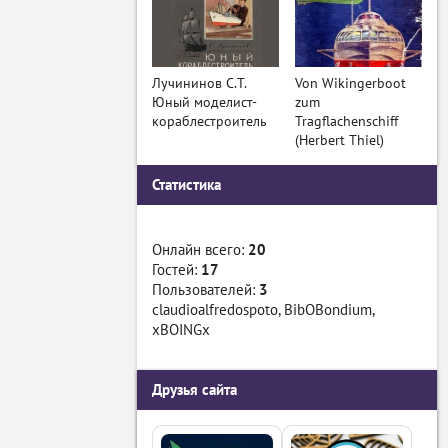
Лучининов С.Т.
Von Wikingerboot
Юный моделист-
zum
кораблестроитель
Tragflachenschiff
(Herbert Thiel)
Статистика
Онлайн всего:
20
Гостей:
17
Пользователей:
3
claudioalfredospoto
,
BibOBondium
,
xBOINGx
Друзья сайта