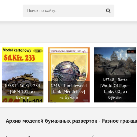
Поиск
по
сайту
№348 - Ratte
№581 - Sd.Kfz. 233
№46 - Tumbleweed
[World Of Paper
[GPM 101] из
tank [Mendeleev]
Tanks 00] из
бумаги
из бумаги
бумаги
Архив моделей бумажных разверток - Разное гражда