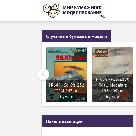
Случайные бумажные модели
№678 - PZlnz.130
№649 - Sd.Kfz. 232
[Maly Modelarz
[GPM 247] из
1981-09] из
бумаги
бумаги
Панель навигации