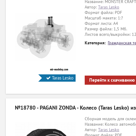
Название: MONSTER CRAFT
Автор:
Taras Lesko
Формат файла: PDF
Масштаб макета: 1:?
Формат листа: А4
Размер файла: 1,5 Мб.
Листов всего/выкройки: 1
Категория:
Гражданская т
Taras Lesko
Перейти к скачиванию
№18780 - PAGANI ZONDA - Колесо (Taras Lesko) и
Сборная модель для склеи
Название: Колесо автомо
Автор:
Taras Lesko
Формат файла: PDF