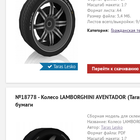
Масштаб макета: 1:?
Формат листа: А4
Размер файла: 3,4 Мб.
Листов всего/выкройки: 9
Категория:
Гражданская т
Taras Lesko
Перейти к скачиванию
№18778 - Колесо LAMBORGHINI AVENTADOR (Taras
бумаги
Сборная модель для склеи
Название: Колесо LAMBOR
Автор:
Taras Lesko
Формат файла: PDF
Масштаб макета: 1:?