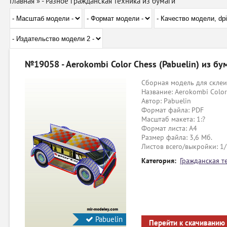
Главная
»
- Разное гражданская техника из бумаги
№19058 - Aerokombi Color Chess (Pabuelin) из бу
Сборная модель для склеи
Название: Aerokombi Color
Автор: Pabuelin
Формат файла: PDF
Масштаб макета: 1:?
Формат листа: А4
Размер файла: 3,6 Мб.
Листов всего/выкройки: 1
Категория:
Гражданская т
Pabuelin
Перейти к скачиванию